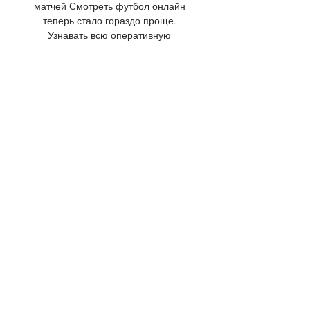
матчей Смотреть футбол онлайн 
теперь стало гораздо проще. 
Узнавать всю оперативную 
информацию можно на нашем 
сайте совершенно бесплатно. 
Здесь доступен не только счет 
матча, но и другая статистическая 
информация, что позволит 
полностью погрузиться в 
атмосферу противостояния и 
регулярно находить интересные 
сведения. Футбол онлайн доступен 
с любого устройства: телефон, 
компьютер, планшет – не имеет 
значения. 

К ним относятся игры, которые уже 
закончились, идут или начнутся в 
течение пары часов. Сверху есть 
фильтр, позволяющий 
отсортировать события по дате – 