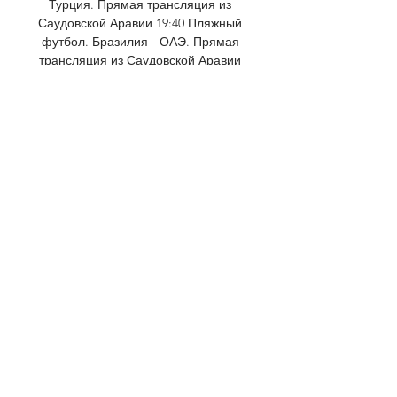
Турция. Прямая трансляция из 
Саудовской Аравии 19:40 Пляжный 
футбол. Бразилия - ОАЭ. Прямая 
трансляция из Саудовской Аравии 
20:55 Пляжный футбол. Саудовская 
Аравия - Германия. Прямая 
трансляция из Саудовской Аравии 
22:10 22:40 Баскетбол. МБА (Москва) 
- "Руна" (Москва) 6+ "На гребне 
северной волны". 

штурм аталанта трансляция онлайн 
бесплатно. livesport.ru8 дн. Лацио 
— Аталанта: смотреть онлайн в 
прямом эфире ; football.kulichki13 
дн. Чемпионат Италии, 8-й тур. ; 
livesport.ru1 дн. Детройт — Тампа-
Бэй: ...

Штурм Грац - Аталанта: смотреть 
онлайн 26 Октября Смотрите 
прямую онлайн-трансляцию матча 