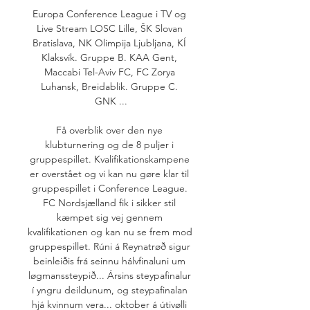
Europa Conference League i TV og 
Live Stream LOSC Lille, ŠK Slovan 
Bratislava, NK Olimpija Ljubljana, KÍ 
Klaksvík. Gruppe B. KAA Gent, 
Maccabi Tel-Aviv FC, FC Zorya 
Luhansk, Breidablik. Gruppe C. 
GNK ...

Få overblik over den nye 
klubturnering og de 8 puljer i 
gruppespillet. Kvalifikationskampene 
er overstået og vi kan nu gøre klar til 
gruppespillet i Conference League. 
FC Nordsjælland fik i sikker stil 
kæmpet sig vej gennem 
kvalifikationen og kan nu se frem mod 
gruppespillet. Rúni á Reynatrøð sigur 
beinleiðis frá seinnu hálvfinaluni um 
løgmanssteypið... Ársins steypafinalur 
í yngru deildunum, og steypafinalan 
hjá kvinnum vera... oktober á útivølli 