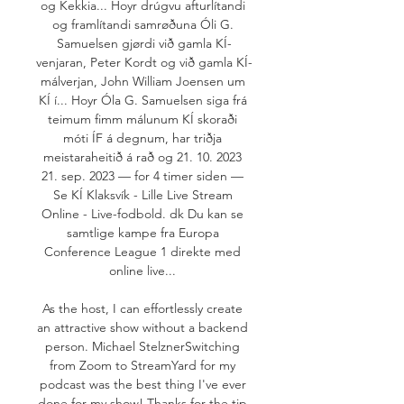
og Kekkia... Hoyr drúgvu afturlítandi 
og framlítandi samrøðuna Óli G. 
Samuelsen gjørdi við gamla KÍ-
venjaran, Peter Kordt og við gamla KÍ-
málverjan, John William Joensen um 
KÍ í... Hoyr Óla G. Samuelsen siga frá 
teimum fimm málunum KÍ skoraði 
móti ÍF á degnum, har triðja 
meistaraheitið á rað og 21. 10. 2023 
21. sep. 2023 — for 4 timer siden — 
Se KÍ Klaksvík - Lille Live Stream 
Online - Live-fodbold. dk Du kan se 
samtlige kampe fra Europa 
Conference League 1 direkte med 
online live... 

As the host, I can effortlessly create 
an attractive show without a backend 
person. Michael StelznerSwitching 
from Zoom to StreamYard for my 
podcast was the best thing I've ever 
done for my show! Thanks for the tip 