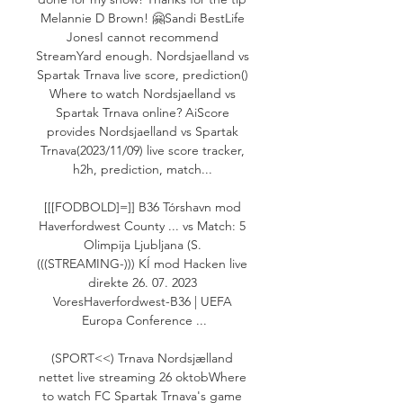
Melannie D Brown! 🤗Sandi BestLife 
JonesI cannot recommend 
StreamYard enough. Nordsjaelland vs 
Spartak Trnava live score, prediction() 
Where to watch Nordsjaelland vs 
Spartak Trnava online? AiScore 
provides Nordsjaelland vs Spartak 
Trnava(2023/11/09) live score tracker, 
h2h, prediction, match... 

[[[FODBOLD]=]] B36 Tórshavn mod 
Haverfordwest County ... vs Match: 5 
Olimpija Ljubljana (S. 
(((STREAMING-))) KÍ mod Hacken live 
direkte 26. 07. 2023 
VoresHaverfordwest-B36 | UEFA 
Europa Conference ...

(SPORT<<) Trnava Nordsjælland 
nettet live streaming 26 oktobWhere 
to watch FC Spartak Trnava's game 