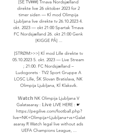
[SE TV###] Trnava Nordsjælland 
direkte live 26 oktober 2023 for 2 
timer siden — KÍ mod Olimpija 
Ljubljana live direkte tv 26.10.2023 4. 
okt. 2023 — okt 21:00 Spartak Trnava 
FC Nordsjælland 26. okt 21:00 Genk 
[KIGGE PÅ] ...

[STRØM>>>] KÍ mod Lille direkte tv 
05.10.2023 5. okt. 2023 — Live Stream 
; 21:00. FC Nordsjælland – 
Ludogorets · TV2 Sport Gruppe A 
LOSC Lille, ŠK Slovan Bratislava, NK 
Olimpija Ljubljana, KÍ Klaksvík.

𝕎𝕒𝕥𝕔𝕙 NK Olimpija Ljubljana V 
Galatasaray : 𝕃𝕚𝕧𝕖 LIVE HERE : ☛ 
https://pegilive.com/football.php?
live=NK+Olimpija+Ljubljana+vs+Galat
asaray R Watch legal live without ads 
UEFA Champions League, ...
