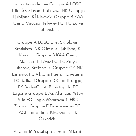
minutter siden — Gruppe A LOSC 
Lille, ŠK Slovan Bratislava, NK Olimpija 
Ljubljana, KÍ Klaksvík. Gruppe B KAA 
Gent, Maccabi Tel-Aviv FC, FC Zorya 
Luhansk ...

Gruppe A LOSC Lille, ŠK Slovan 
Bratislava, NK Olimpija Ljubljana, KÍ 
Klaksvík. Gruppe B KAA Gent, 
Maccabi Tel-Aviv FC, FC Zorya 
Luhansk, Breidablik. Gruppe C GNK 
Dinamo, FC Viktoria Plzeň, FC Astana, 
FC Ballkani Gruppe D Club Brugge, 
FK Bodø/Glimt, Beşiktaş JK, FC 
Lugano Gruppe E AZ Alkmaar, Aston 
Villa FC, Legia Warszawa 4. HŠK 
Zrinjski. Gruppe F Ferencvárosi TC, 
ACF Fiorentina, KRC Genk, FK 
Čukarički. 

A-landsliðið skal spæla móti Póllandi 