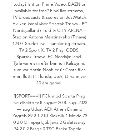
today? Is it on Prime Video, DAZN or 
available for free? Find live streams, 
TV broadcasts & scores on JustWatch. 
Hvilken kanal viser Spartak Trnava - FC 
Nordsjælland? Fuld tv CITY ARENA – 
Štadión Antona Malatinského (Trnava). 
12:00. Se det live - kanaler og stream. 
TV 2 Sport X. TV 2 Play. ODDS. 
Spartak Trnava. FC Nordsjælland. 
Tyrla var eisini eftir kvinnu í Kalsoynni, 
sum var dottin Noah er úr Costa Rica 
men flutti til Florida, USA, tá hann var 
10 ára gamal. 

[[SPORT===]] FCK mod Sparta Prag 
live direkte tv 8 august 20 8. aug. 2023 
— aug Udsat AEK Athen Dinamo 
Zagreb 89 2 1 2 KI Klaksvik 1 Molde 73 
0 2 0 Olimpija Ljubljana 2 Galatasaray 
74 2 0 2 Braga 0 TSC Backa Topola ...
