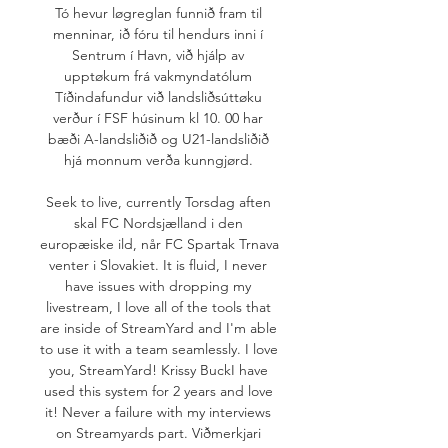
Tó hevur løgreglan funnið fram til 
menninar, ið fóru til hendurs inni í 
Sentrum í Havn, við hjálp av 
upptøkum frá vakmyndatólum 
Tíðindafundur við landsliðsúttøku 
verður í FSF húsinum kl 10. 00 har 
bæði A-landsliðið og U21-landsliðið 
hjá monnum verða kunngjørd. 

Seek to live, currently Torsdag aften 
skal FC Nordsjælland i den 
europæiske ild, når FC Spartak Trnava 
venter i Slovakiet. It is fluid, I never 
have issues with dropping my 
livestream, I love all of the tools that 
are inside of StreamYard and I'm able 
to use it with a team seamlessly. I love 
you, StreamYard! Krissy BuckI have 
used this system for 2 years and love 
it! Never a failure with my interviews 
on Streamyards part. Viðmerkjari 