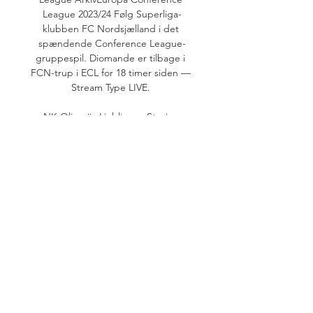
League 2023/24 Følg Superliga-
klubben FC Nordsjælland i det 
spændende Conference League-
gruppespil. Diomande er tilbage i 
FCN-trup i ECL for 18 timer siden — 
Stream Type LIVE. 

NK Olimpija Ljubljana - Stozice 
Stadium Buy & sell NK Olimpija 
Ljubljana tickets at Stozice Stadium, 
Ljubljana on viagogo, an online ticket 
exchange that allows people to buy 
and sell live event ...

FC Sheriff - KÍ Live - Europa League: 
Football Scores & 31. aug. 2023 — 
Olimpija Ljubljana. 0. 2. Qarabag FK. 
Related matches. Follow the Europa 
League live Football match between 
FC Sheriff and KÍ with Eurosport.
