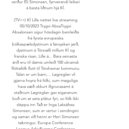
verður Eli Simonsen, fyrrverandi leikari 
á besta liðnum hjá KÍ. 

(TV>>) KÍ Lille nettet live streaming 
05/10/2023 Trygvi AbsaTrygvi 
Absalonsen sigur hósdagin beinleiðis 
frá fyrsta evropeiska 
bólkaspælsdystinum á føroyskari jørð, 
dystinum á Tórsvølli millum KÍ og 
franska risan, Lille á... Bara seinasta 
árið eru til dømis umleið 100 ukrainsk 
flóttafólk flutt til Tórshavnar kommunu. 
Talan er um børn,... Løgreglan vil 
gjarna hoyra frá fólki, sum møguliga 
hava sæð okkurt illgrunasamt á 
staðnum Løgreglan gav eigaranum 
boð um at seta plátur fyri, so fólk ikki 
sleppa inn Tað er Inga Laksáfoss 
Simonsen, sum er vertur í sendingini 
og saman við henni er Heri Simonsen 
tøkningur. Europa Conference 
League ArkivEuropa Conference 