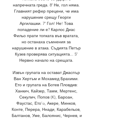
напречната греда. 8′ Не, гол няма. 
Главният рефер прецени, че има 
нарушение срещу Георги 
Аргилашки. 7′ Гол! Не! Това 
попадение ли е? Карлос Диас 
Фильо прати топката във вратата, 
но останаха съмнения за 
нарушение в атака. Съдията Петър 
Кузев проверява ситуацията... 5′ 
Нервно начало на срещата. 

Извън групата на остават Джаспър 
Ван Хертъм и Мохамед Брахими. 
Ето и групата на Ботев Пловдив: 
Ханкич, Кайзер, Тамм, Мертенс, 
Секулич, Попов (K), Бароан, 
Фаустас, Ето'o, Акере, Минков, 
Конте, Перера, Ннади, Карабельов, 
Балтанов, Уме, Балоянис, Чернев, и 
Колев. ВИЖТЕ ОЩЕ: Само в SL! 
Бивш играч и треньор разкри защо 