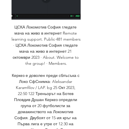
ЦСКА Локомотив София гледате 
мача на живо в интернет Remote 
learning support. Public·481 members 
· ЦСКА Локомотив София гледате 
мача на живо в интернет 21 
октомври 2023 · About. Welcome to 
the group! · Members.

Керкез е доволен преди сблъсъка с 
Локо СфСнимка: Aleksandar 
Karamfilov / LAP. bg 25 Окт 2023, 
22:50 122 Треньорът на Ботев 
Пловдив Душан Керкез определи 
група от 20 футболисти за 
домакинството на Локомотив 
София. Двубоят от 15-ия кръг на 
Първа лига е утре от 12:30 на 