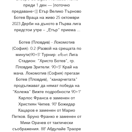
преди 1 ден — [поточно 
предаване<]] Етър Велико Търново 
Ботев Враца на живо 25 октомври 
2023 Дерби на дъното в Първа лига 
предстои утре – „Етър“ приема ...

Ботев (Пловдив) - Локомотив 
(София): 0:2 (Развой на срещата по 
минути)90+5′ Турнир: efbet Лига 
Стадион: "Христо Ботев", гр. 
Пловдив Зрители: 90+5′ Край на 
мача. Локомотив (София) прегази 
Ботев (Пловдив), "канарчетата" 
продължават да нямат победа на 
"Колежа" Вижте подробности 90+1′ 
Карлос Франса е заменен от 
Християн Чипев. 90′ Божидар 
Кацаров е заменен от Марио 
Петков. Бруно Франко е заменен от 
Мики Орачев от тактически 
съображения. 88′ Абдулайе Траоре 