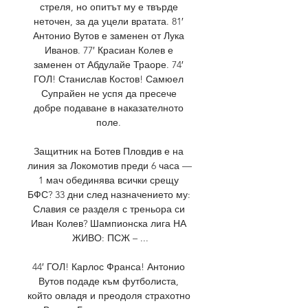
стреля, но опитът му е твърде 
неточен, за да уцели вратата. 81′ 
Антонио Вутов е заменен от Лука 
Иванов. 77′ Красиан Колев е 
заменен от Абдулайе Траоре. 74′ 
ГОЛ! Станислав Костов! Самюел 
Супрайен не успя да пресече 
добре подаване в наказателното 
поле. 

Защитник на Ботев Пловдив е на 
линия за Локомотив преди 6 часа — 
1 мач обединява всички срещу 
БФС? 33 дни след назначението му: 
Славия се разделя с треньора си 
Иван Колев? Шампионска лига НА 
ЖИВО: ПСЖ – ...

44′ ГОЛ! Карлос Франса! Антонио 
Вутов подаде към футболиста, 
който овладя и преодоля страхотно 