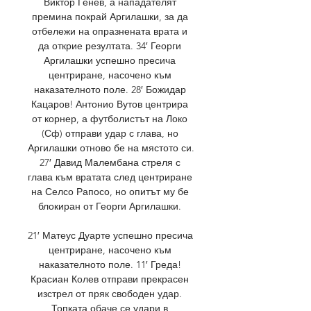
Виктор Генев, а нападателят 
премина покрай Аргилашки, за да 
отбележи на опразнената врата и 
да открие резултата. 34′ Георги 
Аргилашки успешно пресича 
центриране, насочено към 
наказателното поле. 28′ Божидар 
Кацаров! Антонио Вутов центрира 
от корнер, а футболистът на Локо 
(Сф) отправи удар с глава, но 
Аргилашки отново бе на мястото си. 
27′ Давид Малембана стреля с 
глава към вратата след центриране 
на Селсо Рапосо, но опитът му бе 
блокиран от Георги Аргилашки. 

21′ Матеус Дуарте успешно пресича 
центриране, насочено към 
наказателното поле. 11′ Греда! 
Красиан Колев отправи прекрасен 
изстрел от пряк свободен удар. 
Топката обаче се удари в 