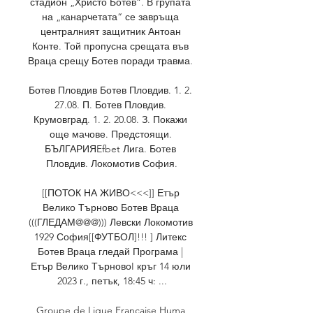
стадион „Христо Ботев“. В групата 
на „канарчетата“ се завръща 
централният защитник Антоан 
Конте. Той пропусна срещата във 
Враца срещу Ботев поради травма. 

Ботев Пловдив Ботев Пловдив. 1. 2. 
27.08. П. Ботев Пловдив. 
Крумовград. 1. 2. 20.08. З. Покажи 
още мачове. Предстоящи. 
БЪЛГАРИЯEfbet Лига. Ботев 
Пловдив. Локомотив София.

[[ПОТОК НА ЖИВО<<<]] Етър 
Велико Търново Ботев Враца 
(((ГЛЕДАМ@@@))) Левски Локомотив 
1929 София[[ФУТБОЛ]!!! ] Литекс 
Ботев Враца гледай Програма | 
Етър Велико ТърновоI кръг 14 юли 
2023 г., петък, 18:45 ч: ...

Groupe de Ligue Francaise Huma 