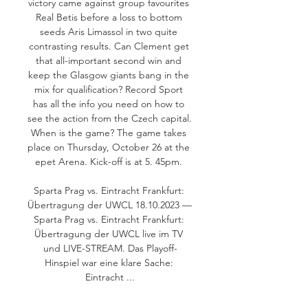
victory came against group favourites 
Real Betis before a loss to bottom 
seeds Aris Limassol in two quite 
contrasting results. Can Clement get 
that all-important second win and 
keep the Glasgow giants bang in the 
mix for qualification? Record Sport 
has all the info you need on how to 
see the action from the Czech capital. 
When is the game? The game takes 
place on Thursday, October 26 at the 
epet Arena. Kick-off is at 5. 45pm. 

Sparta Prag vs. Eintracht Frankfurt: 
Übertragung der UWCL 18.10.2023 — 
Sparta Prag vs. Eintracht Frankfurt: 
Übertragung der UWCL live im TV 
und LIVE-STREAM. Das Playoff-
Hinspiel war eine klare Sache: 
Eintracht ...

Sparta Praga vs. Rangers: horarios, 