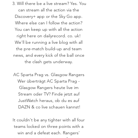
3. Will there be a live stream? Yes. You 
can stream all the action via the 
Discovery+ app or the Sky Go app. 
Where else can I follow the action? 
You can keep up with all the action 
right here on dailyrecord. co. uk! 
We'll be running a live blog with all 
the pre-match build-up and team 
news, and every kick of the ball once 
the clash gets underway. 

AC Sparta Prag vs. Glasgow Rangers 
Wer überträgt AC Sparta Prag - 
Glasgow Rangers heute live im 
Stream oder TV? Finde jetzt auf 
JustWatch heraus, ob du es auf 
DAZN & co live schauen kannst!

It couldn't be any tighter with all four 
teams locked on three points with a 
win and a defeat each. Rangers' 