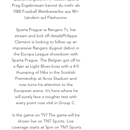
Prag Ergebnissen kannst du mehr als 
1000 Fussball Wettbewerbe aus 90+ 
Ländern auf Flashscore. 

Sparta Prague vs Rangers Tv, live 
stream and kick off detailsPhilippe 
Clement is looking to follow up an 
impressive Rangers dugout debut in 
the Europa League showdown with 
Sparta Prague. The Belgian got off to 
a flyer as Light Blues boss with a 4-0 
thumping of Hibs in the Scottish 
Premiership at Ibrox Stadium and 
now turns his attention to the 
European arena. It’s here where he 
will surely face a tougher test with 
every point now vital in Group C. 

Is the game on TV? The game will be 
shown live on TNT Sports. Live 
coverage starts at 5pm on TNT Sports 