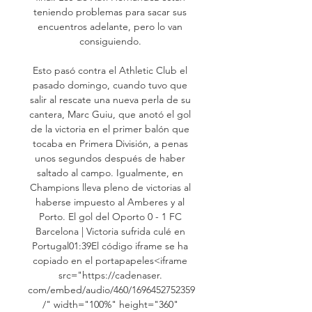
teniendo problemas para sacar sus 
encuentros adelante, pero lo van 
consiguiendo. 

Esto pasó contra el Athletic Club el 
pasado domingo, cuando tuvo que 
salir al rescate una nueva perla de su 
cantera, Marc Guiu, que anotó el gol 
de la victoria en el primer balón que 
tocaba en Primera División, a penas 
unos segundos después de haber 
saltado al campo. Igualmente, en 
Champions lleva pleno de victorias al 
haberse impuesto al Amberes y al 
Porto. El gol del Oporto 0 - 1 FC 
Barcelona | Victoria sufrida culé en 
Portugal01:39El código iframe se ha 
copiado en el portapapeles<iframe 
src="https://cadenaser. 
com/embed/audio/460/1696452752359
/" width="100%" height="360" 