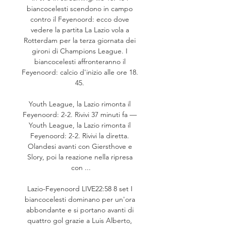
biancocelesti scendono in campo 
contro il Feyenoord: ecco dove 
vedere la partita La Lazio vola a 
Rotterdam per la terza giornata dei 
gironi di Champions League. I 
biancocelesti affronteranno il 
Feyenoord: calcio d'inizio alle ore 18. 
45. 

Youth League, la Lazio rimonta il 
Feyenoord: 2-2. Rivivi 37 minuti fa — 
Youth League, la Lazio rimonta il 
Feyenoord: 2-2. Rivivi la diretta. 
Olandesi avanti con Giersthove e 
Slory, poi la reazione nella ripresa 
con ...

Lazio-Feyenoord LIVE22:58 8 set I 
biancocelesti dominano per un'ora 
abbondante e si portano avanti di 
quattro gol grazie a Luis Alberto, 