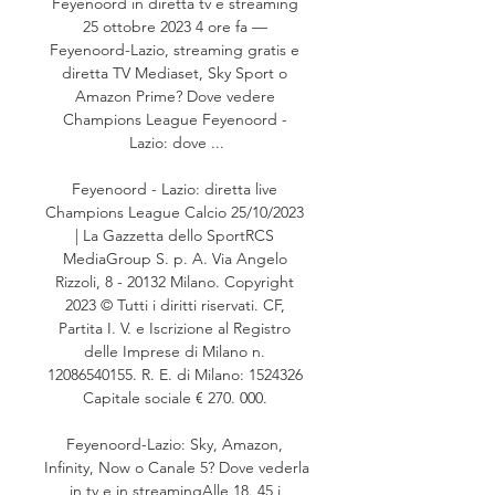
Feyenoord in diretta tv e streaming 
25 ottobre 2023 4 ore fa — 
Feyenoord-Lazio, streaming gratis e 
diretta TV Mediaset, Sky Sport o 
Amazon Prime? Dove vedere 
Champions League Feyenoord - 
Lazio: dove ...

Feyenoord - Lazio: diretta live 
Champions League Calcio 25/10/2023 
| La Gazzetta dello SportRCS 
MediaGroup S. p. A. Via Angelo 
Rizzoli, 8 - 20132 Milano. Copyright 
2023 © Tutti i diritti riservati. CF, 
Partita I. V. e Iscrizione al Registro 
delle Imprese di Milano n. 
12086540155. R. E. di Milano: 1524326 
Capitale sociale € 270. 000. 

Feyenoord-Lazio: Sky, Amazon, 
Infinity, Now o Canale 5? Dove vederla 
in tv e in streamingAlle 18. 45 i 