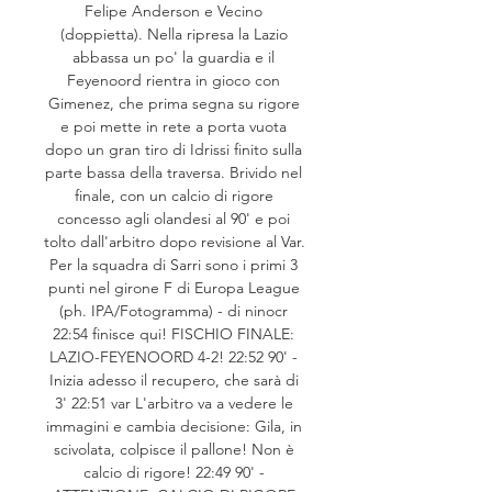
Felipe Anderson e Vecino 
(doppietta). Nella ripresa la Lazio 
abbassa un po' la guardia e il 
Feyenoord rientra in gioco con 
Gimenez, che prima segna su rigore 
e poi mette in rete a porta vuota 
dopo un gran tiro di Idrissi finito sulla 
parte bassa della traversa. Brivido nel 
finale, con un calcio di rigore 
concesso agli olandesi al 90' e poi 
tolto dall'arbitro dopo revisione al Var. 
Per la squadra di Sarri sono i primi 3 
punti nel girone F di Europa League 
(ph. IPA/Fotogramma) - di ninocr 
22:54 finisce qui! FISCHIO FINALE: 
LAZIO-FEYENOORD 4-2! 22:52 90' - 
Inizia adesso il recupero, che sarà di 
3' 22:51 var L'arbitro va a vedere le 
immagini e cambia decisione: Gila, in 
scivolata, colpisce il pallone! Non è 
calcio di rigore! 22:49 90' - 