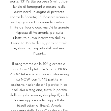
porta; 13' Partita sospesa 5 minuti per 
lancio di fumogeni e petardi dalla 
curva nord, in segno di protesta 
contro la Società; 15' Pescara vicino al 
vantaggio con Cuppone lanciato sul 
limite del fuorigioco, ma c'è la grande 
risposta di Adamonis, poi sulla 
ribattuta nuovo intervento dell'ex 
Lazio; 16' Botta di Lisi, però centrale 
e, dunque, respinta dal portiere 
Plizzari... 

Il programma della 10^ giornata di 
Serie C su SkyTutta la Serie C NOW 
2023/2024 è solo su Sky e in streaming 
su NOW, con 1. 143 partite in 
esclusiva nazionale e 48 partite in co-
esclusiva a stagione, tutte le partite 
della regular season, dei playoff, della 
Supercoppa e della Coppa Italia 
(dagli ottavi di finale). Ampia 
copertura della Serie C anche su Sky 