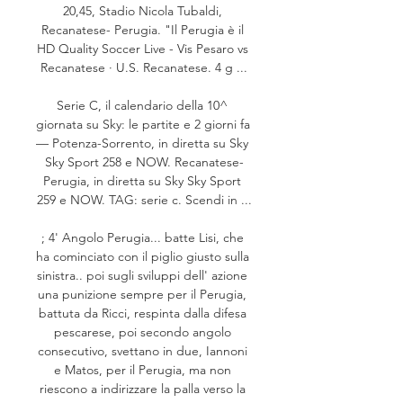
20,45, Stadio Nicola Tubaldi, 
Recanatese- Perugia. "Il Perugia è il 
HD Quality Soccer Live - Vis Pesaro vs 
Recanatese · U.S. Recanatese. 4 g ...

Serie C, il calendario della 10^ 
giornata su Sky: le partite e 2 giorni fa 
— Potenza-Sorrento, in diretta su Sky 
Sky Sport 258 e NOW. Recanatese-
Perugia, in diretta su Sky Sky Sport 
259 e NOW. TAG: serie c. Scendi in ...

; 4' Angolo Perugia... batte Lisi, che 
ha cominciato con il piglio giusto sulla 
sinistra.. poi sugli sviluppi dell' azione 
una punizione sempre per il Perugia, 
battuta da Ricci, respinta dalla difesa 
pescarese, poi secondo angolo 
consecutivo, svettano in due, Iannoni 
e Matos, per il Perugia, ma non 
riescono a indirizzare la palla verso la 