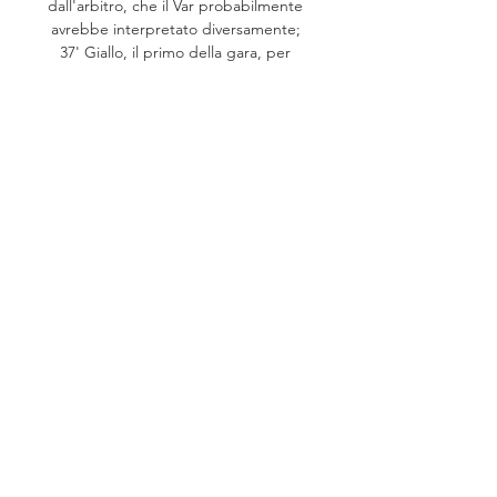
dall'arbitro, che il Var probabilmente 
avrebbe interpretato diversamente; 
37' Giallo, il primo della gara, per 
Iannoni; 43' Conclusione a giro di 
Accornero, fortunatamente fuori dallo 
specchio; 45' + 3' La partita si sta 
accendendo ulteriormente, 
coincidente con l'arrivo della frangia 
più bollente del tifo pescarese, 
evidentemente persasi per strada in 
avvicinamento al Capoluogo.... 

Recanatese-Perugia oggi in tv | data | 
orario e diretta 4 ore fa — Ecco le 
informazioni sulla data, l'orario, la 
diretta tv e lo streaming di 
Recanatese-Perugia, match valevole 
per la decima giornata del ...

PERUGIA - PESCARA: DIRETTA 
TESTUALEBuonasera sera dallo stadio 
"R. Curi", dove, tra poco, con inizio 