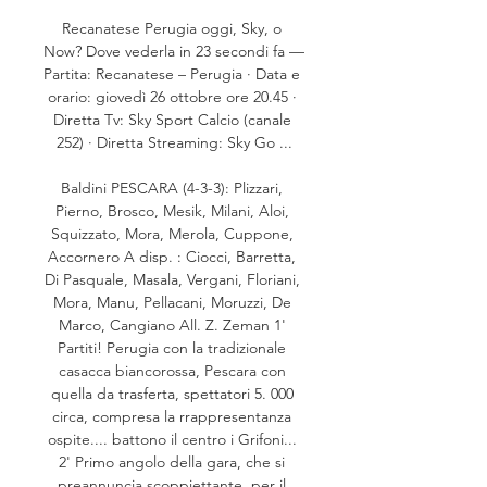
Recanatese Perugia oggi, Sky, o 
Now? Dove vederla in 23 secondi fa — 
Partita: Recanatese – Perugia · Data e 
orario: giovedì 26 ottobre ore 20.45 · 
Diretta Tv: Sky Sport Calcio (canale 
252) · Diretta Streaming: Sky Go ...

Baldini PESCARA (4-3-3): Plizzari, 
Pierno, Brosco, Mesik, Milani, Aloi, 
Squizzato, Mora, Merola, Cuppone, 
Accornero A disp. : Ciocci, Barretta, 
Di Pasquale, Masala, Vergani, Floriani, 
Mora, Manu, Pellacani, Moruzzi, De 
Marco, Cangiano All. Z. Zeman 1' 
Partiti! Perugia con la tradizionale 
casacca biancorossa, Pescara con 
quella da trasferta, spettatori 5. 000 
circa, compresa la rrappresentanza 
ospite.... battono il centro i Grifoni... 
2' Primo angolo della gara, che si 
preannuncia scoppiettante, per il 