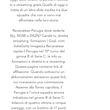
tv o streaming gratis Quella di oggi si 
tratta di un’altra sfida inedita tra due 
squadre che non si sono mai 
affrontate nella loro storia. 

Recanatese-Perugia dove vederla: 
Sky, NOW o DAZN? Canale tv, diretta 
streaming, formazioni | Goal. com 
ItaliaGetty ImagesLa Recanatese 
ospita il Perugia nel 10° turno del 
girone B di Serie C: le info su 
formazioni e diretta tv e streaming. 
Questa pagina contiene link di 
affiliazione. Quando sottoscrivi un 
abbonamento attraverso questi link, 
noi riceveremo una commissione. 
Assieme alla Torres capolista, il 
Perugia è l'unica squadra ancora 
imbattuta nel girone B di Serie C: 
bilancio di quattro vittorie e cinque 
pareggi, con un bottino di 17 punti 