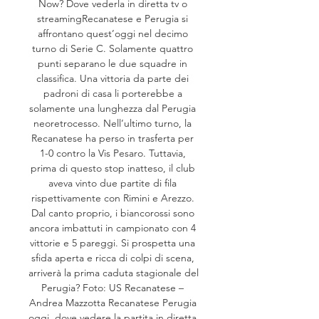
Now? Dove vederla in diretta tv o 
streamingRecanatese e Perugia si 
affrontano quest’oggi nel decimo 
turno di Serie C. Solamente quattro 
punti separano le due squadre in 
classifica. Una vittoria da parte dei 
padroni di casa li porterebbe a 
solamente una lunghezza dal Perugia 
neoretrocesso. Nell’ultimo turno, la 
Recanatese ha perso in trasferta per 
1-0 contro la Vis Pesaro. Tuttavia, 
prima di questo stop inatteso, il club 
aveva vinto due partite di fila 
rispettivamente con Rimini e Arezzo. 
Dal canto proprio, i biancorossi sono 
ancora imbattuti in campionato con 4 
vittorie e 5 pareggi. Si prospetta una 
sfida aperta e ricca di colpi di scena, 
arriverà la prima caduta stagionale del 
Perugia? Foto: US Recanatese – 
Andrea Mazzotta Recanatese Perugia 
oggi, dove vedere la partita in diretta 