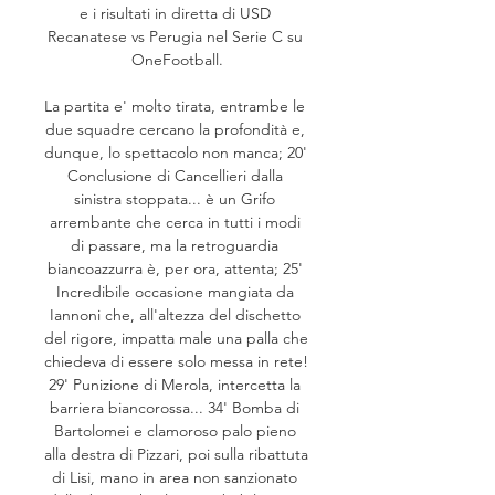
e i risultati in diretta di USD 
Recanatese vs Perugia nel Serie C su 
OneFootball.

La partita e' molto tirata, entrambe le 
due squadre cercano la profondità e, 
dunque, lo spettacolo non manca; 20' 
Conclusione di Cancellieri dalla 
sinistra stoppata... è un Grifo 
arrembante che cerca in tutti i modi 
di passare, ma la retroguardia 
biancoazzurra è, per ora, attenta; 25' 
Incredibile occasione mangiata da 
Iannoni che, all'altezza del dischetto 
del rigore, impatta male una palla che 
chiedeva di essere solo messa in rete! 
29' Punizione di Merola, intercetta la 
barriera biancorossa... 34' Bomba di 
Bartolomei e clamoroso palo pieno 
alla destra di Pizzari, poi sulla ribattuta 
di Lisi, mano in area non sanzionato 