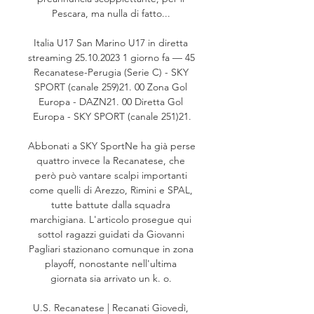
Pescara, ma nulla di fatto... 

Italia U17 San Marino U17 in diretta 
streaming 25.10.2023 1 giorno fa — 45 
Recanatese-Perugia (Serie C) - SKY 
SPORT (canale 259)21. 00 Zona Gol 
Europa - DAZN21. 00 Diretta Gol 
Europa - SKY SPORT (canale 251)21.

Abbonati a SKY SportNe ha già perse 
quattro invece la Recanatese, che 
però può vantare scalpi importanti 
come quelli di Arezzo, Rimini e SPAL, 
tutte battute dalla squadra 
marchigiana. L'articolo prosegue qui 
sottoI ragazzi guidati da Giovanni 
Pagliari stazionano comunque in zona 
playoff, nonostante nell'ultima 
giornata sia arrivato un k. o. 

U.S. Recanatese | Recanati Giovedì, 