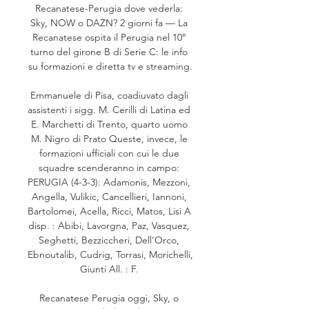
Recanatese-Perugia dove vederla: 
Sky, NOW o DAZN? 2 giorni fa — La 
Recanatese ospita il Perugia nel 10° 
turno del girone B di Serie C: le info 
su formazioni e diretta tv e streaming.

Emmanuele di Pisa, coadiuvato dagli 
assistenti i sigg. M. Cerilli di Latina ed 
E. Marchetti di Trento, quarto uomo 
M. Nigro di Prato Queste, invece, le 
formazioni ufficiali con cui le due 
squadre scenderanno in campo: 
PERUGIA (4-3-3): Adamonis, Mezzoni, 
Angella, Vulikic, Cancellieri, Iannoni, 
Bartolomei, Acella, Ricci, Matos, Lisi A 
disp. : Abibi, Lavorgna, Paz, Vasquez, 
Seghetti, Bezziccheri, Dell'Orco, 
Ebnoutalib, Cudrig, Torrasi, Morichelli, 
Giunti All. : F. 

Recanatese Perugia oggi, Sky, o 