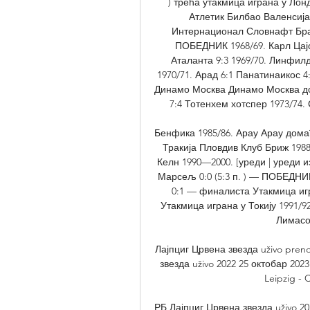
) трећа утакмица играна у Лондо
Атлетик Билбао Валенсија 
Интернационал Словнафт Брат
ПОБЕДНИК 1968/69. Карл Цајс 
Аталанта 9:3 1969/70. Линфилд 8
1970/71. Арад 6:1 Панатинаикос 4
Динамо Москва Динамо Москва дом
7:4 Тотенхем хотспер 1973/74.
Бенфика 1985/86. Арау Арау домаћи
Тракија Пловдив Клуб Бриж 1988/
Келн 1990—2000. [уреди | уреди 
Марсељ 0:0 (5:3 п. ) — ПОБЕДНИК
0:1 — финалиста Утакмица иг
Утакмица играна у Токију 1991/9
Лимасо
Лајпциг Црвена звезда uživo preno
звезда uživo 2022 25 октобар 2023
Leipzig - 
РБ Лајпциг Црвена звезда uživo 20