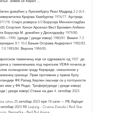
тељи. Зовем се Кирил ...

еген домаћин у Луксембургу Реал Мадрид 2:2 (6:5 
ниверзитатеа Крајова Хамбургер 1976/77. Аустрија 
1977/78. Слајго роверси 6:0 Борусија Менхенгладбах 
:6[б] Спортинг Хихон Арсенал Вест Бромвич Албион 
а Борусија М. домаћин у Диселдорфу 1979/80. 
80—1990. [уреди | уреди извор] 1980/81. Викинг 7:3 
рнијанс 8:1 10:2 Бањик Острава Андерлехт 1982/83. 
7:0 1983/84. Верона 1984/85. 

ропском такмичењу које се одржавало од 1927. до 
 прича у такмичењима под окриљем УЕФА почела је 
малом холандском граду Керкраде, смештеном у 
немачкој граници. Први противник у првом Купу 
оландије ФК Рапид Херлен (касније се у потпуности 
о име у ФК Рода). Трофеји[уреди | уреди извор] 
и | уреди извор] Стање на дан 4. октобар 2023. 

ce uživo 25 октобар 2023 пре 18 сати — РБ Лајпциг 
октобар 2023 RB Leipzig - Crvena Zvezda ( Red Star 
jpcig, Nemačka - Red Bul Arena ...
