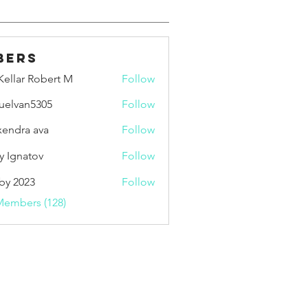
bers
ellar Robert M
Follow
uelvan5305
Follow
an5305
xendra ava
Follow
y Ignatov
Follow
by 2023
Follow
Members (128)