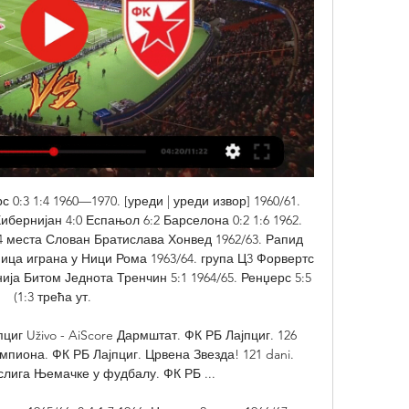
0:3 1:4 1960—1970. [уреди | уреди извор] 1960/61. 
Хибернијан 4:0 Еспањол 6:2 Барселона 0:2 1:6 1962. 
 4 места Слован Братислава Хонвед 1962/63. Рапид 
кмица играна у Ници Рома 1963/64. група Ц3 Форвертс 
ија Битом Једнота Тренчин 5:1 1964/65. Ренџерс 5:5 
(1:3 трећа ут. 

иг Uživo - AiScore Дармштат. ФК РБ Лајпциг. 126 
мпиона. ФК РБ Лајпциг. Црвена Звезда! 121 dani. 
слига Њемачке у фудбалу. ФК РБ ...
