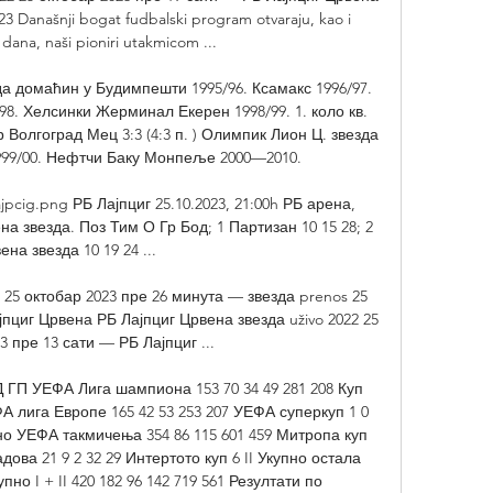
3 Današnji bogat fudbalski program otvaraju, kao i 
ana, naši pioniri utakmicom ...

а домаћин у Будимпешти 1995/96. Ксамакс 1996/97. 
/98. Хелсинки Жерминал Екерен 1998/99. 1. коло кв. 
р Волгоград Мец 3:3 (4:3 п. ) Олимпик Лион Ц. звезда 
99/00. Нефтчи Баку Монпеље 2000—2010. 

pcig.png РБ Лајпциг 25.10.2023, 21:00h РБ арена, 
на звезда. Поз Тим О Гр Бод; 1 Партизан 10 15 28; 2 
ена звезда 10 19 24 ...

25 октобар 2023 пре 26 минута — звезда prenos 25 
пциг Црвена РБ Лајпциг Црвена звезда uživo 2022 25 
3 пре 13 сати — РБ Лајпциг ...

 ГП УЕФА Лига шампиона 153 70 34 49 281 208 Куп 
А лига Европе 165 42 53 253 207 УЕФА суперкуп 1 0 
но УЕФА такмичења 354 86 115 601 459 Митропа куп 
адова 21 9 2 32 29 Интертото куп 6 II Укупно остала 
пно I + II 420 182 96 142 719 561 Резултати по 