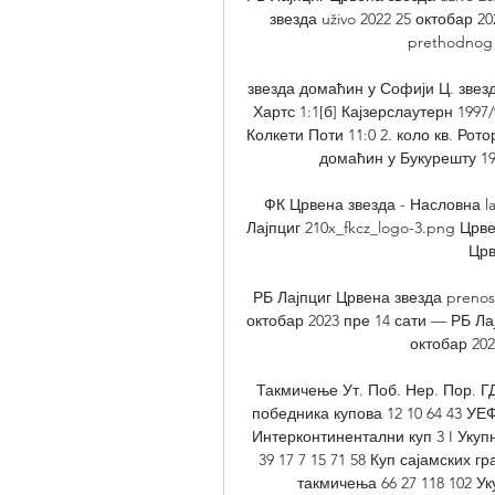
звезда uživo 2022 25 октобар 202
prethodnog d
звезда домаћин у Софији Ц. звезд
Хартс 1:1[б] Кајзерслаутерн 1997
Колкети Поти 11:0 2. коло кв. Рото
домаћин у Букурешту 19
ФК Црвена звезда - Насловна laj
Лајпциг 210x_fkcz_logo-3.png Црве
Црв
РБ Лајпциг Црвена звезда prenos 
октобар 2023 пре 14 сати — РБ Лај
октобар 202
Такмичење Ут. Поб. Нер. Пор. ГД
победника купова 12 10 64 43 УЕФ
Интерконтинентални куп 3 I Укуп
39 17 7 15 71 58 Куп сајамских гр
такмичења 66 27 118 102 Уку