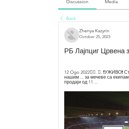
Discussion
Media
Back
Zhenya Kazyrin
October 25, 2023
РБ Лајпциг Црвена зв
12 Ogo 2022󰞋󰟠. 󰟝. ❗УЖИВО❗ 
нашим ... за мечеве са екипам
продаји од 11 ...