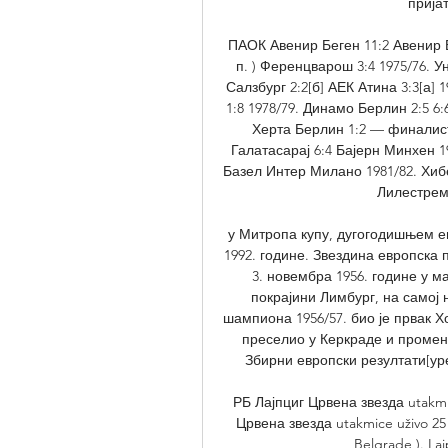
прија
ПАОК Авенир Беген 11:2 Авенир Б
п. ) Ференцварош 3:4 1975/76. У
Салзбург 2:2[б] АЕК Атина 3:3[а] 
1:8 1978/79. Динамо Берлин 2:5 6
Херта Берлин 1:2 — финалист
Галатасарај 6:4 Бајерн Минхен 19
Базел Интер Милано 1981/82. Хибе
Лилестрем 
у Митропа купу, дугогодишњем ев
1992. године. Звездина европска
3. новембра 1956. године у 
покрајини Лимбург, на самој 
шампиона 1956/57. био је првак Х
преселио у Керкраде и промени
Збирни европски резултати[уред
РБ Лајпциг Црвена звезда utakmi
Црвена звезда utakmice uživo 25 
Belgrade ). La