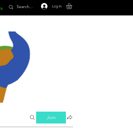
Log In
rs
Join