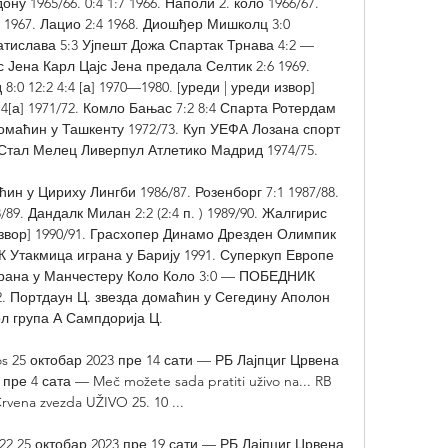
ну 1965/66. 0:4 1:7 1966. Наполи 2. коло 1966/67. 
1967. Лацио 2:4 1968. Диошђер Мишколц 3:0 
ислава 5:3 Ујпешт Дожа Спартак Трнава 4:2 — 
Јена Карл Цајс Јена предала Селтик 2:6 1969. 
:0 12:2 4:4 [а] 1970—1980. [уреди | уреди извор] 
:4[а] 1971/72. Комло Бањас 7:2 8:4 Спарта Ротердам 
аћин у Ташкенту 1972/73. Куп УЕФА Лозана спорт 
 Стал Мелец Ливерпул Атлетико Мадрид 1974/75. 

н у Цириху Лингби 1986/87. Розенборг 7:1 1987/88. 
89. Дандалк Милан 2:2 (2:4 п. ) 1989/90. Жалгирис 
извор] 1990/91. Грасхопер Динамо Дрезден Олимпик 
 Утакмица играна у Барију 1991. Суперкуп Европе 
рана у Манчестеру Коло Коло 3:0 — ПОБЕДНИК 
2. Портдаун Ц. звезда домаћин у Сегедину Аполон 
л група А Сампдорија Ц. 

s 25 октобар 2023 пре 14 сати — РБ Лајпциг Црвена 
 пре 4 сата — Meč možete sada pratiti uživo na... RB 
Crvena zvezda UŽIVO 25. 10 ...

22 25 октобар 2023 пре 19 сати — РБ Лајпциг Црвена 