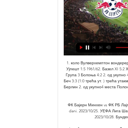
1. коло Вулверхемптон вондерерс 
Ујпешт 1:5 1961/62. Базел XI 5:2 
Група 3 Болоња 4:2 2. од укупно
Беч 3:3 (1:0 трећа ут. ) трећа ута
Берлин 2. од укупно4 места Полон
ФК Бајерн Минхен vs ФК РБ Лајпц
dani. 2023/10/25. УЕФА Лига Ша
2023/10/28. Бунде