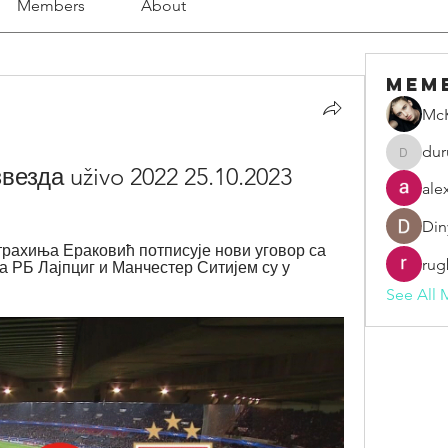
Members
About
Mem
McK
dur
duruelv
езда uživo 2022 25.10.2023
ale
Din
Страхиња Ераковић потписује нови уговор са 
rug
а РБ Лајпциг и Манчестер Ситијем су у 
See All 