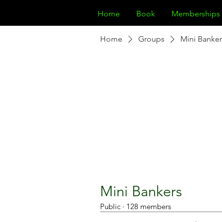
Home
Book
Memberships
Home
Groups
Mini Banker
Mini Bankers
Public
·
128 members