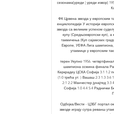
сезонама[уреди | уреди извор] 19
К
ФК Црвена звезда у европским т
енциклопедије У историји европс
звезда са великим успехом суделу
купу (Средњоевропски куп), а 
такмичења (Куп сајамских град
Европе, УЕФА Лига шампиона, 
утакмице у европским так
терен Укупно 1956. четвртфинале
шампиона осмина финала Рапи
Керкрадеу ЦСКА Софија 3:1 1:2 по
(1:0 трећа ут. ) Вашаш 2:3 1:3 3:6
2:1 2:2 Манчестер јунајтед 3:3
Софија 1:0 4:4 5:4 Раднички Б
П
Одбојка/Вести - ЦЗБГ портал ок
звезде играју сутра реванш утак