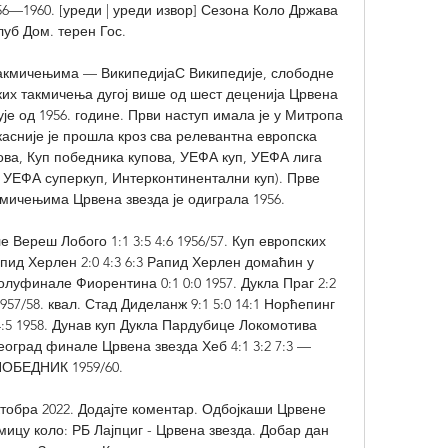
56—1960. [уреди | уреди извор] Сезона Коло Држава 
луб Дом. терен Гос. 

акмичењима — ВикипедијаС Википедије, слободне 
ких такмичења дугој више од шест деценија Црвена 
је од 1956. године. Први наступ имала је у Митропа 
касније је прошла кроз сва релевантна европска 
ова, Куп победника купова, УЕФА куп, УЕФА лига 
УЕФА суперкуп, Интерконтинентални куп). Прве 
мичењима Црвена звезда је одиграла 1956. 

 Вереш Лобого 1:1 3:5 4:6 1956/57. Куп европских 
д Херлен 2:0 4:3 6:3 Рапид Херлен домаћин у 
луфинале Фиорентина 0:1 0:0 1957. Дукла Праг 2:2 
 1957/58. квал. Стад Диделанж 9:1 5:0 14:1 Норћепинг 
 4:5 1958. Дунав куп Дукла Пардубице Локомотива 
еоград финале Црвена звезда Хеб 4:1 3:2 7:3 — 
ОБЕДНИК 1959/60. 

тобра 2022. Додајте коментар. Одбојкаши Црвене 
мицу коло: РБ Лајпциг - Црвена звезда. Добар дан 