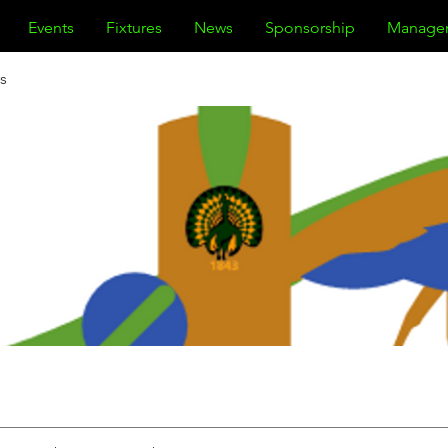
Events
Fixtures
News
Sponsorship
Manage
s