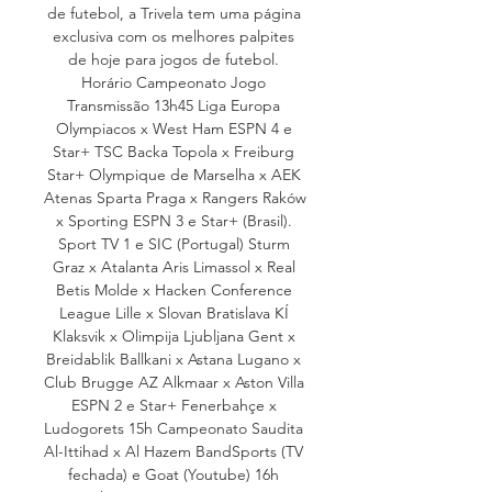
de futebol, a Trivela tem uma página 
exclusiva com os melhores palpites 
de hoje para jogos de futebol. 
Horário Campeonato Jogo 
Transmissão 13h45 Liga Europa 
Olympiacos x West Ham ESPN 4 e 
Star+ TSC Backa Topola x Freiburg 
Star+ Olympique de Marselha x AEK 
Atenas Sparta Praga x Rangers Raków 
x Sporting ESPN 3 e Star+ (Brasil). 
Sport TV 1 e SIC (Portugal) Sturm 
Graz x Atalanta Aris Limassol x Real 
Betis Molde x Hacken Conference 
League Lille x Slovan Bratislava KÍ 
Klaksvik x Olimpija Ljubljana Gent x 
Breidablik Ballkani x Astana Lugano x 
Club Brugge AZ Alkmaar x Aston Villa 
ESPN 2 e Star+ Fenerbahçe x 
Ludogorets 15h Campeonato Saudita 
Al-Ittihad x Al Hazem BandSports (TV 
fechada) e Goat (Youtube) 16h 