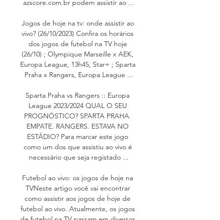
azscore.com.br podem assistir ao ...

Jogos de hoje na tv: onde assistir ao 
vivo? (26/10/2023) Confira os horários 
dos jogos de futebol na TV hoje 
(26/10) ; Olympique Marseille x AEK, 
Europa League, 13h45, Star+ ; Sparta 
Praha x Rangers, Europa League ...

Sparta Praha vs Rangers :: Europa 
League 2023/2024 QUAL O SEU 
PROGNÓSTICO? SPARTA PRAHA. 
EMPATE. RANGERS. ESTAVA NO 
ESTÁDIO? Para marcar este jogo 
como um dos que assistiu ao vivo é 
necessário que seja registado ...

Futebol ao vivo: os jogos de hoje na 
TVNeste artigo você vai encontrar 
como assistir aos jogos de hoje de 
futebol ao vivo. Atualmente, os jogos 
de futebol na TV passam em diversos 