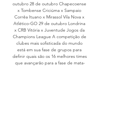
outubro 28 de outubro Chapecoense 
x Tombense Criciúma x Sampaio 
Corrêa Ituano x Mirassol Vila Nova x 
Atlético-GO 29 de outubro Londrina 
x CRB Vitória x Juventude Jogos da 
Champions League A competição de 
clubes mais sofisticada do mundo 
está em sua fase de grupos para 
definir quais são os 16 melhores times 
que avançarão para a fase de mata-
mata. A tabela abaixo mostra quais 
serão os próximos jogos da 
Champions League: 24 de outubro 
Galatasaray x Bayern de Munique 
Internazionale x RB Salzburg 
Manchester United x Copenhagen 
Lens x PSV Sevilla x Arsenal Union 
Berlim x Napoli Braga x Real Madrid 
Benfica x Real Sociedad Feyenoord x 
Lazio Barcelona x Shakhtar Donetsk 
Celtic x Atlético de Madrid Newcastle 