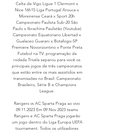
Celta de Vigo Ligue 1 Clermont x 
Nice 16h15 Liga Portugal Arouca x 
Moreirense Ceará x Sport 20h 
Campeonato Paulista Sub-20 São 
Paulo x Ibrachina Paulistão (Youtube) 
Campeonato Equatoriano Libertad x 
Gualaceo Guarani x Botafogo-SP 
Premiere Novorizontino x Ponte Preta 
Futebol na TV: programação da 
rodada Trivela separou para você os 
principais jogos de três campeonatos 
que estão entre os mais assistidos em 
transmissões no Brasil: Campeonato 
Brasileiro, Série B e Champions 
League. 

Rangers vs AC Sparta Praga ao vivo 
09.11.2023 Em 09 Nov 2023 teams 
Rangers e AC Sparta Praga jogarão 
um jogo dentro do Liga Europa UEFA 
tournament. Todos os utilizadores 