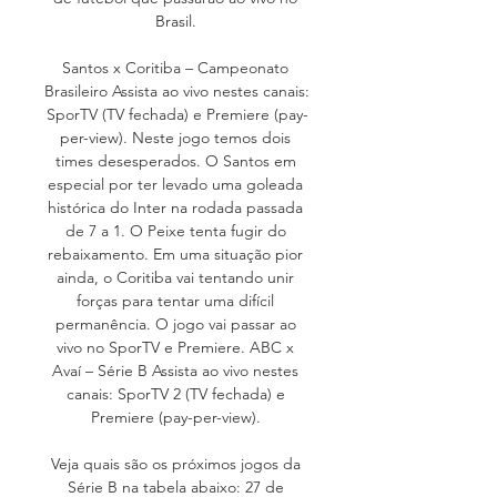
Brasil. 

Santos x Coritiba – Campeonato 
Brasileiro Assista ao vivo nestes canais: 
SporTV (TV fechada) e Premiere (pay-
per-view). Neste jogo temos dois 
times desesperados. O Santos em 
especial por ter levado uma goleada 
histórica do Inter na rodada passada 
de 7 a 1. O Peixe tenta fugir do 
rebaixamento. Em uma situação pior 
ainda, o Coritiba vai tentando unir 
forças para tentar uma difícil 
permanência. O jogo vai passar ao 
vivo no SporTV e Premiere. ABC x 
Avaí – Série B Assista ao vivo nestes 
canais: SporTV 2 (TV fechada) e 
Premiere (pay-per-view). 

Veja quais são os próximos jogos da 
Série B na tabela abaixo: 27 de 