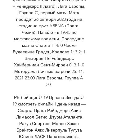
– Рейнджерс (Глазго). Лига Европы, 
Группа C, первый матч. Матч 
пройдет 26 октября 2023 года на 
стадионе epet ARENA (Прага, 
Чехия). Начало - в 19:45 по 
московскому времени. Последние 
матчи Спарта П 4: 0 Ческе-
Будеевице Градец-Кралове 1: 3 2: 1 
Виктория Пл Рейнджерс 
Хайберниан Сент-Миррен 0: 3 1: 0 
Мотеруэлл Личные встречи 25. 11. 
2021 23:00 Лига Европы. Группа A 
30. 

РБ Лейпциг U-19 Црвена Звезда U-
19 смотреть онлайн 1 день назад — 
Спарта Прага Рейнджерс Арис 
Лимасол Бетис Штурм Аталанта 
Ракув Спортинг Молде Хэкен 
Брайтон Аякс Ливерпуль Тулуза 
Юнион ЛАСК Панатинаикос ...
