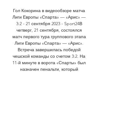
Гол Кокорина в видеообзоре матча 
Лиги Европы «Спарта» — «Арис» — 
3:2 - 21 сентября 2023 - Sport24В 
четверг, 21 сентября, состоялся 
матч первого тура группового этапа 
Лиги Европы «Спарта» — «Арис». 
Встреча завершилась победой 
чешской команды со счетом 3:2. На 
11-й минуте в ворота «Спарты» был 
назначен пенальти, который 
реализовал россиянин Александр 
Кокорин. Еще до перерыва чехи 
благодаря дублю Ладислава Крейчи 
вышли вперед (2:1). В втором тайме 
Мартин Витик сделал счет 3:1, а на 
90-й минуте Шави Бабика отыграл 
один мяч, но уйти от поражения 
«Арис» не смог. Александр Кокорин 
был заменен на 75-й минуте. 
