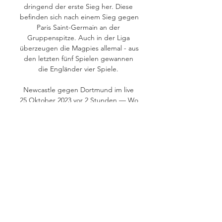
dringend der erste Sieg her. Diese 
befinden sich nach einem Sieg gegen 
Paris Saint-Germain an der 
Gruppenspitze. Auch in der Liga 
überzeugen die Magpies allemal - aus 
den letzten fünf Spielen gewannen 
die Engländer vier Spiele. 

Newcastle gegen Dortmund im live 
25 Oktober 2023 vor 2 Stunden — Wo 
wird Newcastle United gegen BV 09 
Borussia Dortmund live übertragen? 
TV-Sender, Link, Info. 3 Plus. ServusTV 
(AT). blue Sport. €.

Newcastle gegen Borussia Dortmund 
live im tv 25 Oktober vor 14 Stunden 
— vor 2 Stunden — ▽ Das Spiel 
Newcastle United - Borussia 
Dortmund ist Live bei DAZN in einer 
Konferenz mit den weiteren 