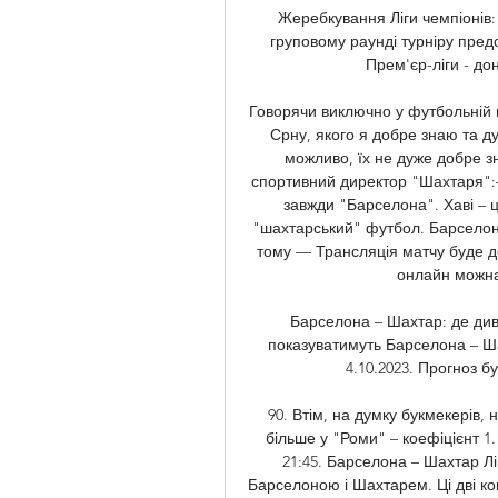
Жеребкування Ліги чемпіонів: 
груповому раунді турніру пред
Прем'єр-ліги - до
Говорячи виключно у футбольній п
Срну, якого я добре знаю та ду
можливо, їх не дуже добре зн
спортивний директор "Шахтаря":
завжди "Барселона". Хаві – ц
"шахтарський" футбол. Барселона
тому — Трансляція матчу буде дос
онлайн можна,
Барселона – Шахтар: де диви
показуватимуть Барселона – Ша
4.10.2023. Прогноз б
90. Втім, на думку букмекерів,
більше у "Роми" – коефіцієнт 1. 
21:45. Барселона – Шахтар Лі
Барселоною і Шахтарем. Ці дві к