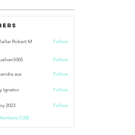
bers
ellar Robert M
Follow
uelvan5305
Follow
an5305
xendra ava
Follow
y Ignatov
Follow
by 2023
Follow
Members (128)