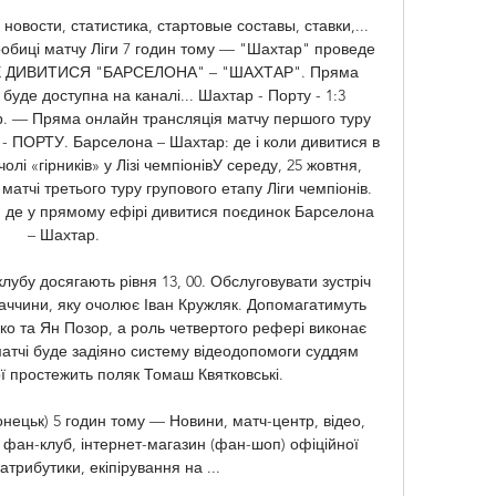
овости, статистика, стартовые составы, ставки,... 
обиці матчу Ліги 7 годин тому — "Шахтар" проведе 
Ч. ДЕ ДИВИТИСЯ "БАРСЕЛОНА" – "ШАХТАР". Пряма 
буде доступна на каналі... Шахтар - Порту - 1:3 
р. — Пряма онлайн трансляція матчу першого туру 
 ПОРТУ. Барселона – Шахтар: де і коли дивитися в 
лі «гірників» у Лізі чемпіонівУ середу, 25 жовтня, 
атчі третього туру групового етапу Ліги чемпіонів. 
, де у прямому ефірі дивитися поєдинок Барселона 
– Шахтар. 

лубу досягають рівня 13, 00. Обслуговувати зустріч 
ваччини, яку очолює Іван Кружляк. Допомагатимуть 
о та Ян Позор, а роль четвертого рефері виконає 
матчі буде задіяно систему відеодопомоги суддям 
ї простежить поляк Томаш Квятковські. 

ецьк) 5 годин тому — Новини, матч-центр, відео, 
і, фан-клуб, інтернет-магазин (фан-шоп) офіційної 
трибутики, екіпірування на ...
