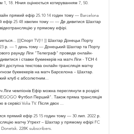
1, 18. Нічия оцінюється котируванням 7, 50. 

йн прямий ефір 25.10 14 годин тому — Barcelona 
й ефір 25 48 хвилин тому — — Де дивитися Шахтар 
відеотрансляцію у прямому ефірі.

ться... [[[Спорт TV]!! ]] Шахтар Донецьк Порту 
023 р. — 1 день тому — Донецький Шахтар та Порту 
пового раунду Ліги "Телеграф" проведе онлайн-
дивитися і ставки букмекерів на матч Ліги - ТСН 4 
ті доступна текстова онлайн-трансляція матчу 
гнози букмекерів на матч Барселона – Шахтар. 
ий клуб є абсолютним... 

 Ліги чемпіонів Ефір можна переглянути в розділі 
"MEGOGO Футбол Перший". Також пряма трансляція 
в сервісі Volia TV. Після двох ...

ися прямий ефір 25 15 годин тому — 30 лип. 2022 р. 
сляцію матчу Утрехт – Шахтар у прямому ефірі FC 
 Donetsk. 228K subscribers.
