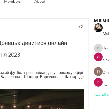
Members
About
Mem
McK
онецьк дивитися онлайн 
dur
duruelv
ня 2023
ale
Din
ький футбол» розповідає, де у прямому ефірі 
Барселона – Шахтар. Барселона – Шахтар: де 
rug
See All 