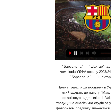
"Барселона" — "Шахтар": де і 
чемпіонів УЄФА сезону 2023/2
"Барселона" — "Шахтар". У
Пряма трансляція поєдинку в Укр
який входить до пакету "Мак
організовують для клієнтів Vol
традиційна аналітична студія за 
фаворитом поєдинку вважається 