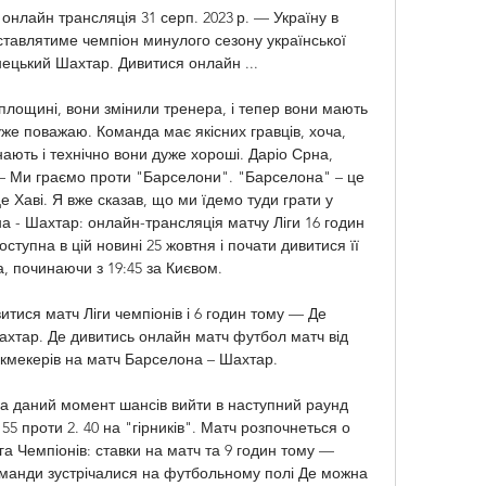
онлайн трансляція 31 серп. 2023 р. — Україну в 
ставлятиме чемпіон минулого сезону української 
нецький Шахтар. Дивитися онлайн ...

лощині, вони змінили тренера, і тепер вони мають 
же поважаю. Команда має якісних гравців, хоча, 
ають і технічно вони дуже хороші. Даріо Срна, 
– Ми граємо проти "Барселони". "Барселона" – це 
е Хаві. Я вже сказав, що ми їдемо туди грати у 
 - Шахтар: онлайн-трансляція матчу Ліги 16 годин 
тупна в цій новині 25 жовтня і почати дивитися її 
 починаючи з 19:45 за Києвом. 

тися матч Ліги чемпіонів і 6 годин тому — Де 
хтар. Де дивитись онлайн матч футбол матч від 
укмекерів на матч Барселона – Шахтар.

 на даний момент шансів вийти в наступний раунд 
55 проти 2. 40 на "гірників". Матч розпочнеться о 
га Чемпіонів: ставки на матч та 9 годин тому — 
оманди зустрічалися на футбольному полі Де можна 