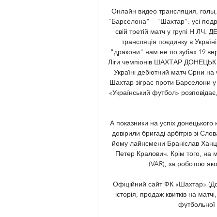
Онлайн видео трансляция, голы, н
"Барселона" – "Шахтар": усі подр
свій третій матч у групі Н Л
трансляція поєдинку в Україні 
"дракони" нам не по зубах 19 ве
Ліги чемпіонів ШАХТАР ДОНЕЦЬК -
Україні дебютний матч Срни на чо
Шахтар зіграє проти Барселони у м
«Український футбол» розповідає
А показники на успіх донецького к
довірили бригаді арбітрів зі Сло
йому лайнсмени Браніслав Ханцк
Петер Кралович. Крім того, на 
(VAR), за роботою яко
Офіційний сайт ФК «Шахтар» (Дон
історія, продаж квитків на матч
футбольної а