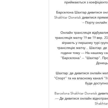
приймаються з коефіцієнтом 
Барселона Шахтар дивитися онла
Shakhtar Donetsk дивитися прями
– Порту онлайн 
Онлайн трансляція відбуватиме
трансляція матчу 19 ве 19 вер. 2
зіграють у першому турі гру
трансляцію матчу... Шахтар: де 
години тому — На нашому сай
"Барселона" – "Шахтар". Про
Донецьк
Шахтар: де дивитися онлайн матч
"Спорт" та на власному каналі 
буде доступною 
Barcelona Shakhtar Donetsk дивит
— Де дивитися онлайн відеотран
Shakhtar