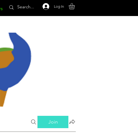
Log In
rs
Join