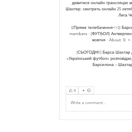
дивитися онлайн трансляцію м
Шахтер: смотреть онлайн 25 октяб
Лига Че
((Пряме телебачення<<)) Барсе
members · [ФУТБОЛ] Антверпен 
жовтня · About. 0. +
[СЬОГОДНІ!] Барса Шахтар д
«Український футбол» розповідає
Барселона – Шахтар.
0
Write a comment...