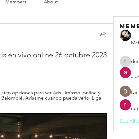
Members
About
Mem
McK
is en vivo online 26 octubre 2023 
dur
duruelv
ale
Din
sten opciones para ver Aris Limassol online y 
tis Balompié. Avísame cuando pueda verlo. Liga 
rug
See All 