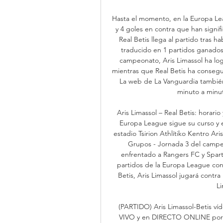
Hasta el momento, en la Europa Lea
y 4 goles en contra que han signi
Real Betis llega al partido tras 
traducido en 1 partidos ganados
campeonato, Aris Limassol ha logr
mientras que Real Betis ha consegui
La web de La Vanguardia también 
minuto a minuto 
Aris Limassol – Real Betis: horario
Europa League sigue su curso y e
estadio Tsirion Athlítiko Kentro Ari
Grupos - Jornada 3 del campeon
enfrentado a Rangers FC y Sparta
partidos de la Europa League con
Betis, Aris Limassol jugará contra 
Li
(PARTIDO) Aris Limassol-Betis ví
VIVO y en DIRECTO ONLINE por Mo