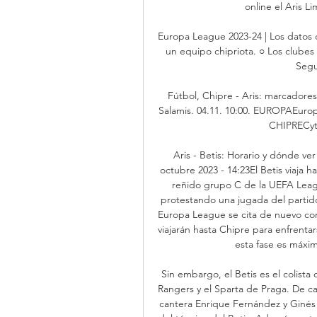
online el Aris Li
Europa League 2023-24 | Los datos d
un equipo chipriota. ○ Los clubes 
Segui
Fútbol, Chipre - Aris: marcadores 
Salamis. 04.11. 10:00. EUROPAEuropa
CHIPRECyta
Aris - Betis: Horario y dónde ve
octubre 2023 - 14:23El Betis viaja h
reñido grupo C de la UEFA Leagu
protestando una jugada del partido
Europa League se cita de nuevo con e
viajarán hasta Chipre para enfrentar
esta fase es máxim
Sin embargo, el Betis es el colista 
Rangers y el Sparta de Praga. De car
cantera Enrique Fernández y Ginés 