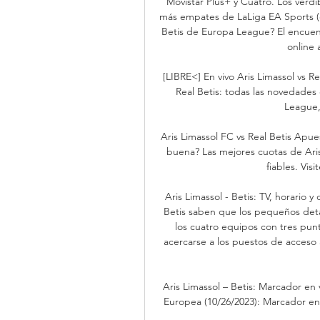
Movistar Plus+ y Cuatro. Los verdi
más empates de LaLiga EA Sports (ci
Betis de Europa League? El encuentr
online 
[LIBRE<] En vivo Aris Limassol vs Re
Real Betis: todas las novedades
League, 
Aris Limassol FC vs Real Betis Apu
buena? Las mejores cuotas de Aris
fiables. Vis
Aris Limassol - Betis: TV, horario 
Betis saben que los pequeños detal
los cuatro equipos con tres punt
acercarse a los puestos de acceso a
Aris Limassol – Betis: Marcador en v
Europea (10/26/2023): Marcador en v