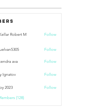
bers
ellar Robert M
Follow
uelvan5305
Follow
an5305
xendra ava
Follow
y Ignatov
Follow
by 2023
Follow
Members (128)