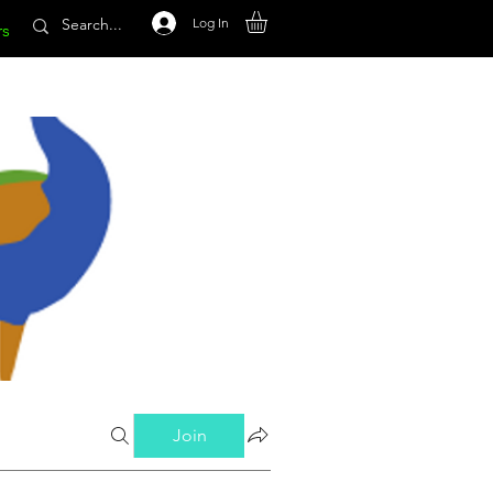
Log In
rs
Join