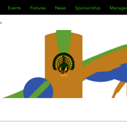
Events
Fixtures
News
Sponsorship
Manage
s