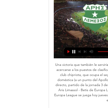
Una victoria que también le servirí
acercarse a los puestos de clasifi
club chipriota, que ocupa el se
doméstica (a un punto del Apollon,
directo, partido de la jornada 3 de
Aris Limassol - Betis de Europa L
Europa League se juega hoy jueves, 
e