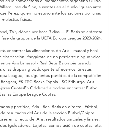
an en la convocatoria el mediocentro argentino Guido 
illiam José da Silva, ausentes en el duelo liguero ante 
yoze Pérez, quien no estuvo ante los azulones por unas 
molestias físicas. 

canal, TV y dónde ver hace 3 días — El Betis se enfrenta 
 la fase de grupos de la UEFA Europa League 2023/2024.

ás encontrar las alineaciones de Aris Limassol y Real 
e clasificación. Asegúrate de no perderte ningún valor 
 entre Aris Limassol - Real Betis Balompié usando 
 o las dropping odds que te ofrecemos. Si estás 
opa League, los siguientes partidos de la competición 
Rangers, FK TSC Backa Topola - SC Friburgo. Aris 
Mejores CuotasEn Oddspedia podrás encontrar Fútbol 
das las Europa League Cuotas. 

ados y partidos, Aris - Real Betis en directo | Fútbol, 
de resultados del Aris de la sección Fútbol/Chipre. 
s en directo del Aris, resultados parciales y finales, 
tidos (goleadores, tarjetas, comparación de cuotas, etc. 
