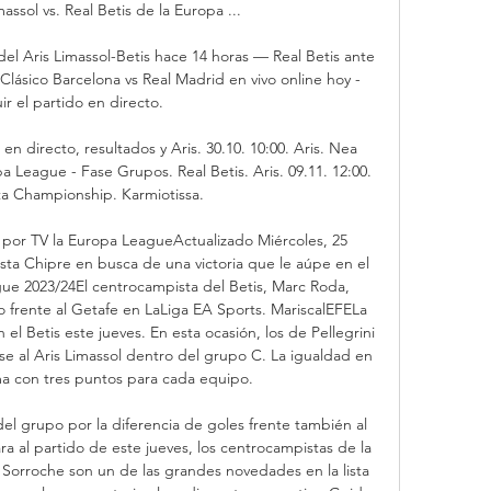
massol vs. Real Betis de la Europa ...

el Aris Limassol-Betis hace 14 horas — Real Betis ante 
Clásico Barcelona vs Real Madrid en vivo online hoy - 
r el partido en directo.

en directo, resultados y Aris. 30.10. 10:00. Aris. Nea 
 League - Fase Grupos. Real Betis. Aris. 09.11. 12:00. 
 Championship. Karmiotissa.

r por TV la Europa LeagueActualizado Miércoles, 25 
asta Chipre en busca de una victoria que le aúpe en el 
e 2023/24El centrocampista del Betis, Marc Roda, 
 frente al Getafe en LaLiga EA Sports. MariscalEFELa 
l Betis este jueves. En esta ocasión, los de Pellegrini 
se al Aris Limassol dentro del grupo C. La igualdad en 
a con tres puntos para cada equipo. 

del grupo por la diferencia de goles frente también al 
a al partido de este jueves, los centrocampistas de la 
Sorroche son un de las grandes novedades en la lista 