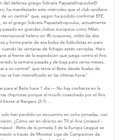
ón del defensa griego Sokratis PapastathopoulosEl 
o, ha manifestado este miércoles que el club sevillano 
 de un central" que, según ha podido confirmar EFE 
, es el griego Sokratis Papastathopoulos, actualmente 
s y pasado en grandes clubes europeos como Milan, 
ternacional heleno en 90 ocasiones, militó las dos 
 y forma parte de esa bolsa de futbolistas en paro 
 cuando las ventanas de fichajes están cerradas. Haro 
pre al frente de la expedición que juega contra el Aris 
operado la semana pasada y de baja para varios meses, 
ar a un central" que tenía el Betis desde finales de 
es se han intensificado en las últimas horas". 

 para el Betis hace 1 día — No hay confianza en la 
ras chipriotas porque el triunfo cosechado por el Aris 
 frente al Rangers (2-1) ...

ski solo han perdido un encuentro en ocho jornadas, con 
visión: ¿Cómo ver en directo en TV el Aris Limassol - 
massol - Betis de la jornada 3 de la Europa League se 
levisión a través de Movistar Liga de Campeones de 