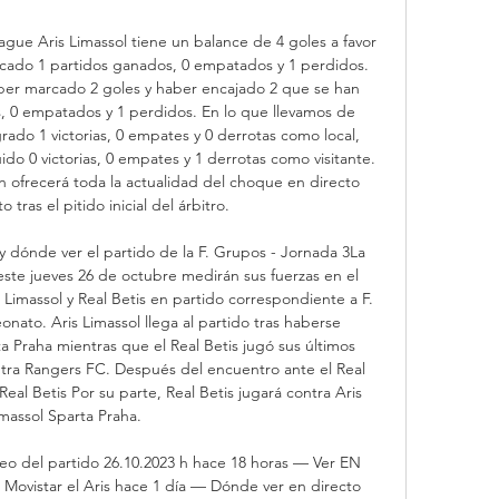
gue Aris Limassol tiene un balance de 4 goles a favor 
ficado 1 partidos ganados, 0 empatados y 1 perdidos. 
haber marcado 2 goles y haber encajado 2 que se han 
, 0 empatados y 1 perdidos. En lo que llevamos de 
ado 1 victorias, 0 empates y 0 derrotas como local, 
do 0 victorias, 0 empates y 1 derrotas como visitante. 
ofrecerá toda la actualidad del choque en directo 
tras el pitido inicial del árbitro. 

 y dónde ver el partido de la F. Grupos - Jornada 3La 
ste jueves 26 de octubre medirán sus fuerzas en el 
s Limassol y Real Betis en partido correspondiente a F. 
ato. Aris Limassol llega al partido tras haberse 
 Praha mientras que el Real Betis jugó sus últimos 
tra Rangers FC. Después del encuentro ante el Real 
Real Betis Por su parte, Real Betis jugará contra Aris 
massol Sparta Praha. 

deo del partido 26.10.2023 h hace 18 horas — Ver EN 
vistar el Aris hace 1 día — Dónde ver en directo 