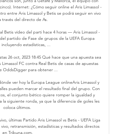
blancos son, junto a Getafe y Mallorca, el equipo con 
nco). Internet: ¿Cómo seguir online el Aris Limassol - 
o entre Aris Limassol y Betis se podrá seguir en vivo 
a través del directo de As. 

al Betis vídeo del parti hace 4 horas — Aris Limassol - 
 del partido de Fase de grupos de la UEFA Europa 
incluyendo estadísticas, ...

estas 26 oct, 2023 18:45 Qué hace que una apuesta sea 
 Limassol FC contra Real Betis de casas de apuestas 
ite OddsDigger para obtener ...

y dónde ver hoy la Europa League onlineAris Limassol y 
les pueden marcar el resultado final del grupo. Con 
os, el conjunto bético quiere romper la igualdad y 
 la siguiente ronda, ya que la diferencia de goles les 
coloca últimos. 

ivo, últimas Partido Aris Limassol vs Betis - UEFA Liga 
ivo, retransmisión, estadísticas y resultados directos 
en Tribuna.com.
