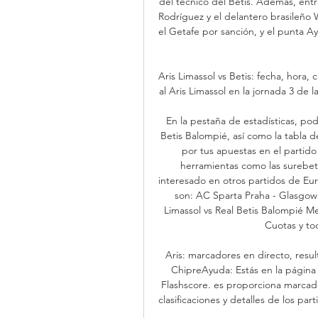
del técnico del Betis. Además, entr
Rodríguez y el delantero brasileño W
el Getafe por sanción, y el punta A
Aris Limassol vs Betis: fecha, hora, 
al Aris Limassol en la jornada 3 de
En la pestaña de estadísticas, podr
Betis Balompié, así como la tabla d
por tus apuestas en el partido
herramientas como las surebets
interesado en otros partidos de Eur
son: AC Sparta Praha - Glasgow 
Limassol vs Real Betis Balompié 
Cuotas y to
Aris: marcadores en directo, result
ChipreAyuda: Estás en la página 
Flashscore. es proporciona marcadore
clasificaciones y detalles de los par