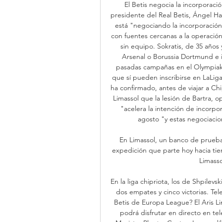
El Betis negocia la incorporaci
presidente del Real Betis, Ángel Har
está "negociando la incorporación
con fuentes cercanas a la operación
sin equipo. Sokratis, de 35 año
Arsenal o Borussia Dortmund e in
pasadas campañas en el Olympiakos
que sí pueden inscribirse en LaLiga
ha confirmado, antes de viajar a Chi
Limassol que la lesión de Bartra, 
"acelera la intención de incorpor
agosto "y estas negociacion
En Limassol, un banco de pruebas
expedición que parte hoy hacia tier
Limassol
En la liga chipriota, los de Shpilev
dos empates y cinco victorias. Tele
Betis de Europa League? El Aris Li
podrá disfrutar en directo en te