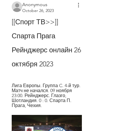
Anonymous
October 26, 2023
[[Спорт ТВ>>]] 
Спарта Прага 
Рейнджерс онлайн 26 
октября 2023
Лига Европы. Группа C. 4-й тур. 
Матч не начался. 09 ноября 
23:00. Рейнджерс. Глазго, 
Шотландия. 0 : 0. Спарта П. 
Прага, Чехия.