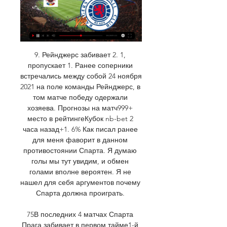
9. Рейнджерс забивает 2. 1, 
пропускает 1. Ранее соперники 
встречались между собой 24 ноября 
2021 на поле команды Рейнджерс, в 
том матче победу одержали 
хозяева. Прогнозы на матч999+ 
место в рейтингеКубок nb-bet 2 
часа назад+1. 6% Как писал ранее 
для меня фаворит в данном 
противостоянии Спарта. Я думаю 
голы мы тут увидим, и обмен 
голами вполне вероятен. Я не 
нашел для себя аргументов почему 
Спарта должна проиграть. 

75В последних 4 матчах Спарта 
Прага забивает в первом тайме1-й 