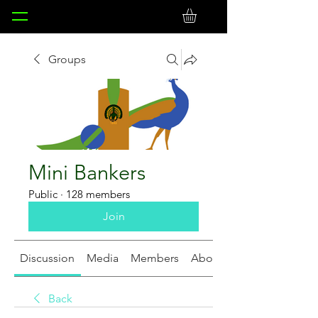
Groups
Mini Bankers
Public
·
128 members
Join
Discussion
Media
Members
About
Back