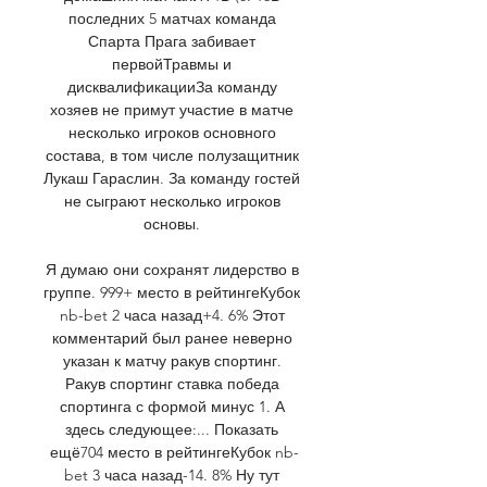
последних 5 матчах команда 
Спарта Прага забивает 
первойТравмы и 
дисквалификацииЗа команду 
хозяев не примут участие в матче 
несколько игроков основного 
состава, в том числе полузащитник 
Лукаш Гараслин. За команду гостей 
не сыграют несколько игроков 
основы. 

Я думаю они сохранят лидерство в 
группе. 999+ место в рейтингеКубок 
nb-bet 2 часа назад+4. 6% Этот 
комментарий был ранее неверно 
указан к матчу ракув спортинг. 
Ракув спортинг ставка победа 
спортинга с формой минус 1. А 
здесь следующее:... Показать 
ещё704 место в рейтингеКубок nb-
bet 3 часа назад-14. 8% Ну тут 