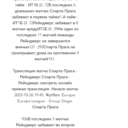
тайм - ИТ1Б (0. 72В последних 6 
домашних матчах Спарта Прага 
забивает в первом тайме1-й тайм - 
ИТ1Б (0. 72Рейнджерс забивает в 8 
матчах крядуИТ2Б (0. 39Ни один из 
последних 11 матчей команды 
Рейнджерс не завершился 
вничью121. 292Спарта Прага не 
проигрывает дома на протяжении 9 
матчей1X1. 

Трансляция матча Спарта Прага - 
Рейнджерс Спарта Прага - 
Рейнджерс смотреть онлайн 
прямая трансляция. Начало матча: 
2023-10-26 19:45. Футбол. Europe: 
Europa League - Group Stage. 
Спарта Прага.

936В последних 5 матчах 
Рейнджерс забивает во втором 