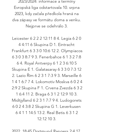
2023/2024: informace a termíny 
Evropská liga odstartovala 10. srpna 
2023, kdy začala předkola hraná na 
dva zápasy ve formátu doma a venku. 
Nejprve se odehrálo 3. 

Leicester 6 2 2 2 12:11 8 4. Legia 6 2 0 
4 4:11 6 Skupina D 1. Eintracht 
Frankfurt 6 3 3 0 10:6 12 2. Olympiacos 
6 3 0 3 8:7 9 3. Fenerbahce 6 1 3 2 7:8 
6 4. Royal Antverpy 6 1 2 3 6:10 5 
Skupina E 1. Galatasaray 6 3 3 0 7:3 12 
2. Lazio Řím 6 2 3 1 7:3 9 3. Marseille 6 
1 4 1 6:7 7 4. Lokomotiv Moskva 6 0 2 4 
2:9 2 Skupina F 1. Crvena Zvezda 6 3 2 
1 6:4 11 2. Braga 6 3 1 2 12:9 10 3. 
Midtjylland 6 2 3 1 7:7 9 4. Ludogorets 
6 0 2 4 3:8 2 Skupina G 1. Leverkusen 
6 4 1 1 14:5 13 2. Real Betis 6 3 1 2 
12:12 10 3. 

2022, 18:45 Dortmund Rangers 2:4 17. 