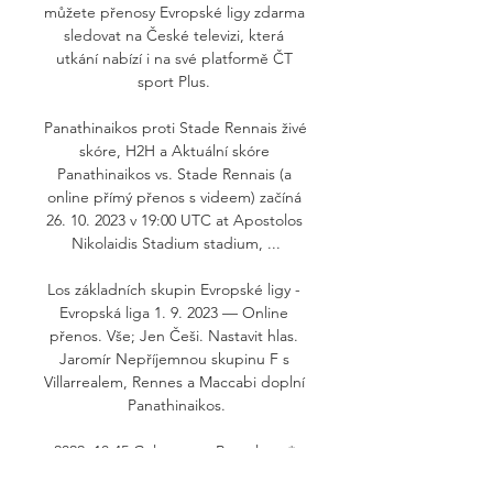
můžete přenosy Evropské ligy zdarma 
sledovat na České televizi, která 
utkání nabízí i na své platformě ČT 
sport Plus. 

Panathinaikos proti Stade Rennais živé 
skóre, H2H a Aktuální skóre 
Panathinaikos vs. Stade Rennais (a 
online přímý přenos s videem) začíná 
26. 10. 2023 v 19:00 UTC at Apostolos 
Nikolaidis Stadium stadium, ...

Los základních skupin Evropské ligy - 
Evropská liga 1. 9. 2023 — Online 
přenos. Vše; Jen Češi. Nastavit hlas. 
Jaromír Nepříjemnou skupinu F s 
Villarrealem, Rennes a Maccabi doplní 
Panathinaikos.

2022, 18:45 Galatasaray Barcelona * 
1:2 17. 2022, 18:45 Leverkusen 