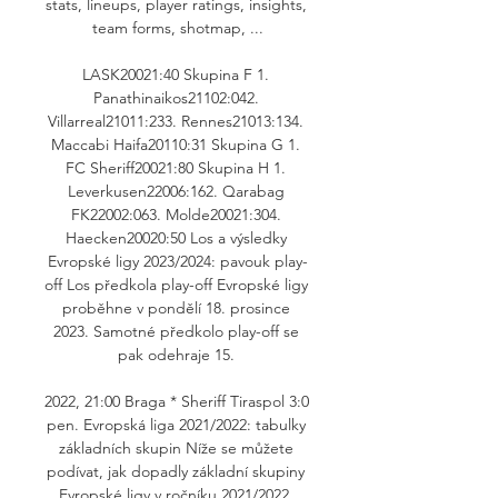
stats, lineups, player ratings, insights, 
team forms, shotmap, ...

LASK20021:40 Skupina F 1. 
Panathinaikos21102:042. 
Villarreal21011:233. Rennes21013:134. 
Maccabi Haifa20110:31 Skupina G 1. 
FC Sheriff20021:80 Skupina H 1. 
Leverkusen22006:162. Qarabag 
FK22002:063. Molde20021:304. 
Haecken20020:50 Los a výsledky 
Evropské ligy 2023/2024: pavouk play-
off Los předkola play-off Evropské ligy 
proběhne v pondělí 18. prosince 
2023. Samotné předkolo play-off se 
pak odehraje 15. 

2022, 21:00 Braga * Sheriff Tiraspol 3:0 
pen. Evropská liga 2021/2022: tabulky 
základních skupin Níže se můžete 
podívat, jak dopadly základní skupiny 
Evropské ligy v ročníku 2021/2022. 