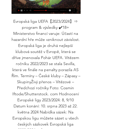
Evropská liga UEFA【2023/2024】⇒ 
program & výsledky ✔️18+ 
Ministerstvo financí varuje: Účastí na 
hazardní hře může vzniknout závislost. 
Evropská liga je druhá nejlepší 
klubová soutěž v Evropě, která se 
dříve jmenovala Pohár UEFA. Vítězem 
ročníku 2022/2023 se stala Sevilla, 
která ve finále na penalty porazila AS 
Řím. Termíny – České kluby – Zápasy – 
SkupinyŽivý přenos – Vítězové – 
Předchozí ročníky Foto: Cosmin 
Iftode/Shutterstock. com Hodnocení 
Evropské ligy 2023/2024: 8, 9/10 
Datum konání: 10. srpna 2023 až 22. 
května 2024 Nabídka sázek: Na 
Evropskou ligu můžete sázet u všech 
českých sázkovek Evropská liga 