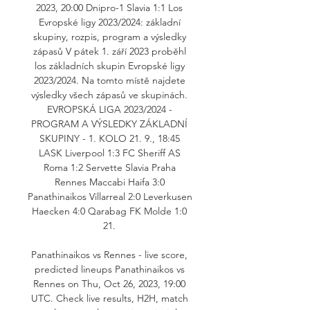
2023, 20:00 Dnipro-1 Slavia 1:1 Los 
Evropské ligy 2023/2024: základní 
skupiny, rozpis, program a výsledky 
zápasů V pátek 1. září 2023 proběhl 
los základních skupin Evropské ligy 
2023/2024. Na tomto místě najdete 
výsledky všech zápasů ve skupinách. 
EVROPSKÁ LIGA 2023/2024 - 
PROGRAM A VÝSLEDKY ZÁKLADNÍ 
SKUPINY - 1. KOLO 21. 9., 18:45 
LASK Liverpool 1:3 FC Sheriff AS 
Roma 1:2 Servette Slavia Praha 
Rennes Maccabi Haifa 3:0 
Panathinaikos Villarreal 2:0 Leverkusen 
Haecken 4:0 Qarabag FK Molde 1:0 
21. 

Panathinaikos vs Rennes - live score, 
predicted lineups Panathinaikos vs 
Rennes on Thu, Oct 26, 2023, 19:00 
UTC. Check live results, H2H, match 