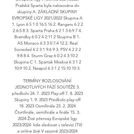
Pražská Sparta byla nalosována do 
skupiny A. ZÁKLADNÍ SKUPINY 
EVROPSKÉ LIGY 2021/2022 Skupina A 
1. Lyon 6 5 1 0 16:5 16 2. Rangers 6 2 2 
2 6:5 8 3. Sparta Praha 6 2 1 3 6:9 7 4. 
Brøndby 6 0 2 4 2:11 2 Skupina B 1. 
AS Monaco 6 3 3 0 7:4 12 2. Real 
Sociedad 6 2 3 1 9:6 9 3. PSV 6 2 2 2 
9:8 8 4. Sturm Graz 6 0 2 4 3:10 2 
Skupina C 1. Spartak Moskva 6 3 1 2 
10:9 10 2. Neapol 6 3 1 2 15:10 10 3. 

TERMÍNY ROZLOSOVÁNÍ 
JEDNOTLIVÝCH FÁZÍ SOUTĚŽE 3. 
předkolo 24. 7. 2023 Play-off 7. 8. 2023 
Skupiny 1. 9. 2023 Předkolo play-off 
18. 2023 Osmifinále 23. 2. 2024 
Čtvrtfinále, semifinále a finále 15. 3. 
2024 Živé přenosy Evropské ligy 
2023/2024: kde sledovat v televizi (TV) 
a online živě V sezoně 2023/2024 