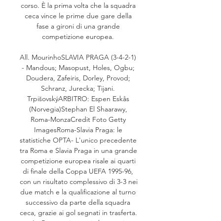
corso. È la prima volta che la squadra 
ceca vince le prime due gare della 
fase a gironi di una grande 
competizione europea. 

All. MourinhoSLAVIA PRAGA (3-4-2-1) 
- Mandous; Masopust, Holes, Ogbu; 
Doudera, Zafeiris, Dorley, Provod; 
Schranz, Jurecka; Tijani. 
TrpišovskýARBITRO: Espen Eskås 
(Norvegia)Stephan El Shaarawy, 
Roma-MonzaCredit Foto Getty 
ImagesRoma-Slavia Praga: le 
statistiche OPTA- L'unico precedente 
tra Roma e Slavia Praga in una grande 
competizione europea risale ai quarti 
di finale della Coppa UEFA 1995-96, 
con un risultato complessivo di 3-3 nei 
due match e la qualificazione al turno 
successivo da parte della squadra 
ceca, grazie ai gol segnati in trasferta. 