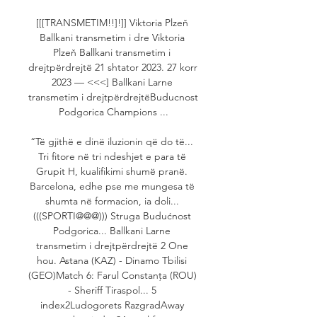
[[[TRANSMETIM!!]!]] Viktoria Plzeň 
Ballkani transmetim i dre Viktoria 
Plzeň Ballkani transmetim i 
drejtpërdrejtë 21 shtator 2023. 27 korr 
2023 — <<<] Ballkani Larne 
transmetim i drejtpërdrejtëBuducnost 
Podgorica Champions ...

“Të gjithë e dinë iluzionin që do të... 
Tri fitore në tri ndeshjet e para të 
Grupit H, kualifikimi shumë pranë. 
Barcelona, edhe pse me mungesa të 
shumta në formacion, ia doli... 
(((SPORTI@@@))) Struga Budućnost 
Podgorica... Ballkani Larne 
transmetim i drejtpërdrejtë 2 One 
hou. Astana (KAZ) - Dinamo Tbilisi 
(GEO)Match 6: Farul Constanța (ROU) 
- Sheriff Tiraspol... 5 
index2Ludogorets RazgradAway 