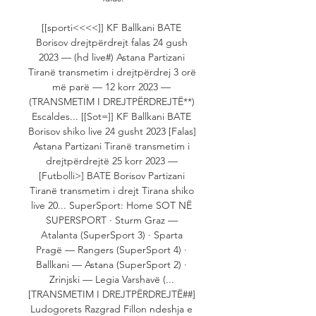
[[sporti<<<<]] KF Ballkani BATE 
Borisov drejtpërdrejt falas 24 gush 
2023 — (hd live#) Astana Partizani 
Tiranë transmetim i drejtpërdrej 3 orë 
më parë — 12 korr 2023 — 
(TRANSMETIM I DREJTPËRDREJTË**) 
Escaldes... [[Sot=]] KF Ballkani BATE 
Borisov shiko live 24 gusht 2023 [Falas] 
Astana Partizani Tiranë transmetim i 
drejtpërdrejtë 25 korr 2023 — 
[Futbolli>] BATE Borisov Partizani 
Tiranë transmetim i drejt Tirana shiko 
live 20... SuperSport: Home SOT NË 
SUPERSPORT · Sturm Graz — 
Atalanta (SuperSport 3) · Sparta 
Pragë — Rangers (SuperSport 4) · 
Ballkani — Astana (SuperSport 2) · 
Zrinjski — Legia Varshavë (... 
[TRANSMETIM I DREJTPËRDREJTË##] 
Ludogorets Razgrad Fillon ndeshja e 