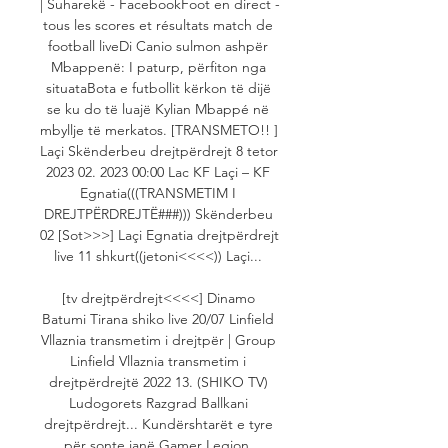
| Suharekë - FacebookFoot en direct - 
tous les scores et résultats match de 
football liveDi Canio sulmon ashpër 
Mbappenë: I paturp, përfiton nga 
situataBota e futbollit kërkon të dijë 
se ku do të luajë Kylian Mbappé në 
mbyllje të merkatos. [TRANSMETO!! ] 
Laçi Skënderbeu drejtpërdrejt 8 tetor 
2023 02. 2023 00:00 Lac KF Laçi – KF 
Egnatia(((TRANSMETIM I 
DREJTPËRDREJTË###))) Skënderbeu 
02 [Sot>>>] Laçi Egnatia drejtpërdrejt 
live 11 shkurt((jetoni<<<<)) Laçi... 

[tv drejtpërdrejt<<<<] Dinamo 
Batumi Tirana shiko live 20/07 Linfield 
Vllaznia transmetim i drejtpër | Group 
Linfield Vllaznia transmetim i 
drejtpërdrejtë 2022 13. (SHIKO TV) 
Ludogorets Razgrad Ballkani 
drejtpërdrejt... Kundërshtarët e tyre 
për sonte janë Gamer Legion, 