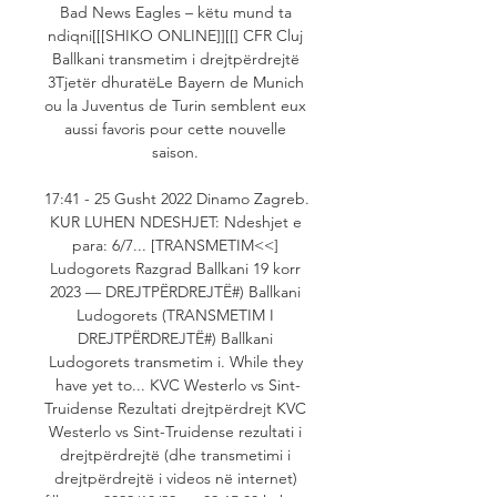
Bad News Eagles – këtu mund ta 
ndiqni[[[SHIKO ONLINE]][[] CFR Cluj 
Ballkani transmetim i drejtpërdrejtë 
3Tjetër dhuratëLe Bayern de Munich 
ou la Juventus de Turin semblent eux 
aussi favoris pour cette nouvelle 
saison. 

17:41 - 25 Gusht 2022 Dinamo Zagreb. 
KUR LUHEN NDESHJET: Ndeshjet e 
para: 6/7... [TRANSMETIM<<] 
Ludogorets Razgrad Ballkani 19 korr 
2023 — DREJTPËRDREJTË#) Ballkani 
Ludogorets (TRANSMETIM I 
DREJTPËRDREJTË#) Ballkani 
Ludogorets transmetim i. While they 
have yet to... KVC Westerlo vs Sint-
Truidense Rezultati drejtpërdrejt KVC 
Westerlo vs Sint-Truidense rezultati i 
drejtpërdrejtë (dhe transmetimi i 
drejtpërdrejtë i videos në internet) 