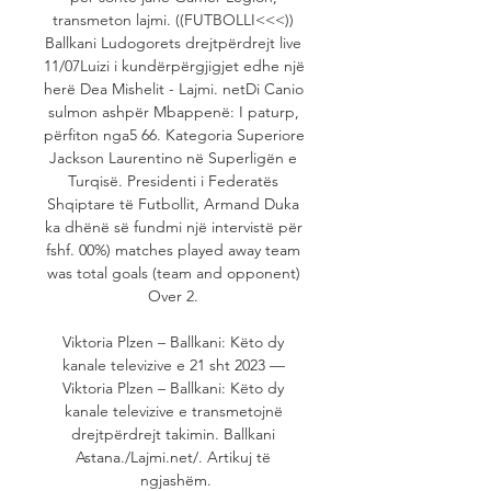
transmeton lajmi. ((FUTBOLLI<<<)) 
Ballkani Ludogorets drejtpërdrejt live 
11/07Luizi i kundërpërgjigjet edhe një 
herë Dea Mishelit - Lajmi. netDi Canio 
sulmon ashpër Mbappenë: I paturp, 
përfiton nga5 66. Kategoria Superiore 
Jackson Laurentino në Superligën e 
Turqisë. Presidenti i Federatës 
Shqiptare të Futbollit, Armand Duka 
ka dhënë së fundmi një intervistë për 
fshf. 00%) matches played away team 
was total goals (team and opponent) 
Over 2. 

Viktoria Plzen – Ballkani: Këto dy 
kanale televizive e 21 sht 2023 — 
Viktoria Plzen – Ballkani: Këto dy 
kanale televizive e transmetojnë 
drejtpërdrejt takimin. Ballkani 
Astana./Lajmi.net/. Artikuj të 
ngjashëm.
