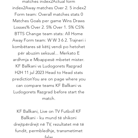
matches index2Actual form 
index2Away matches Over 2. 5 index2 
Form team: Overall matches stats 0 
Matches Goals per game Wins Draws 
Losses% Over 2. 5% Over 1. 5% CS% 
BTTS Change team stats: All Home 
Away Form team: W W 3 6 2. Trajneri i 
kombëtares së këtij vendi po hetohet 
për abuzim seksual... Merkato E 
ardhmja e Mbappesë mbetet mister. 
KF Ballkani vs Ludogorets Razgrad 
H2H 11 jul 2023 Head to Head stats 
predictionYou are on page where you 
can compare teams KF Ballkani vs 
Ludogorets Razgrad before start the 
match. 

KF Ballkani, Live on TV Futboll KF 
Ballkani - ku mund të shikoni 
drejtpërdrejt në TV, rezultatet më të 
fundit, permbledhje, transmetimet 
falas.
