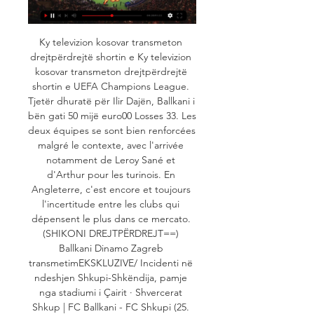
Ky televizion kosovar transmeton 
drejtpërdrejtë shortin e Ky televizion 
kosovar transmeton drejtpërdrejtë 
shortin e UEFA Champions League. 
Tjetër dhuratë për Ilir Dajën, Ballkani i 
bën gati 50 mijë euro00 Losses 33. Les 
deux équipes se sont bien renforcées 
malgré le contexte, avec l'arrivée 
notamment de Leroy Sané et 
d'Arthur pour les turinois. En 
Angleterre, c'est encore et toujours 
l'incertitude entre les clubs qui 
dépensent le plus dans ce mercato. 
(SHIKONI DREJTPËRDREJT==) 
Ballkani Dinamo Zagreb 
transmetimEKSKLUZIVE/ Incidenti në 
ndeshjen Shkupi-Shkëndija, pamje 
nga stadiumi i Çairit · Shvercerat 
Shkup | FC Ballkani - FC Shkupi (25. 