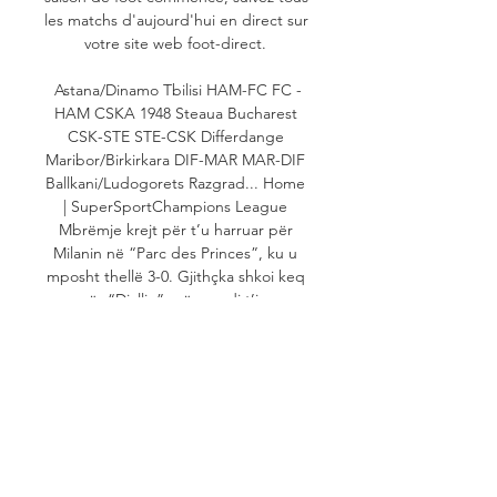
les matchs d'aujourd'hui en direct sur 
votre site web foot-direct. 

Astana/Dinamo Tbilisi HAM-FC FC -
HAM CSKA 1948 Steaua Bucharest 
CSK-STE STE-CSK Differdange 
Maribor/Birkirkara DIF-MAR MAR-DIF 
Ballkani/Ludogorets Razgrad... Home 
| SuperSportChampions League 
Mbrëmje krejt për t’u harruar për 
Milanin në “Parc des Princes”, ku u 
mposht thellë 3-0. Gjithçka shkoi keq 
për “Djallin”, që mundi t’i... 
Champions League Milani, i 
pafuqishëm përballë PSG-së. 
Kuqezinjtë u mposhtën 3-0 në “Parc 
des Princes” në raundin e tretë të 
ndeshjeve në grupe dhe renditen 
të... La Liga Sergio Ramos mendon të 
rikthehet në kombëtaren spanjolle, 
pasi i dha lamtumirën “La Rojas” në 