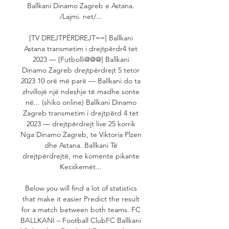
Ballkani Dinamo Zagreb e Astana. 
/Lajmi. net/... 

[TV DREJTPËRDREJT==] Ballkani 
Astana transmetim i drejtpërdr4 tet 
2023 — [Futbolli@@@] Ballkani 
Dinamo Zagreb drejtpërdrejt 5 tetor 
2023 10 orë më parë — Ballkani do ta 
zhvillojë një ndeshje të madhe sonte 
në... (shiko online) Ballkani Dinamo 
Zagreb transmetim i drejtpërd 4 tet 
2023 — drejtpërdrejt live 25 korrik 
Nga Dinamo Zagreb, te Viktoria Plzen 
dhe Astana. Ballkani Të 
drejtpërdrejtë, me komente pikante 
Kecskemét... 

Below you will find a lot of statistics 
that make it easier Predict the result 
for a match between both teams. FC 
BALLKANI – Football ClubFC Ballkani 