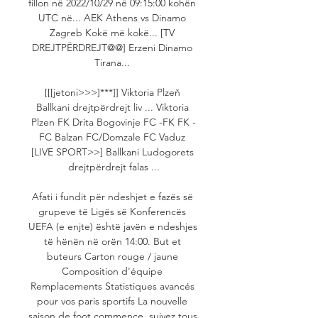
fillon në 2022/10/29 në 09:15:00 kohën 
UTC në... AEK Athens vs Dinamo 
Zagreb Kokë më kokë... [TV 
DREJTPËRDREJT@@] Erzeni Dinamo 
Tirana... 

[[[jetoni>>>]***]] Viktoria Plzeň 
Ballkani drejtpërdrejt liv ... Viktoria 
Plzen FK Drita Bogovinje FC -FK FK -
FC Balzan FC/Domzale FC Vaduz 
[LIVE SPORT>>] Ballkani Ludogorets 
drejtpërdrejt falas ...

Afati i fundit për ndeshjet e fazës së 
grupeve të Ligës së Konferencës 
UEFA (e enjte) është javën e ndeshjes 
të hënën në orën 14:00. But et 
buteurs Carton rouge / jaune 
Composition d'équipe 
Remplacements Statistiques avancés 
pour vos paris sportifs La nouvelle 
saison de foot commence, suivez tous 