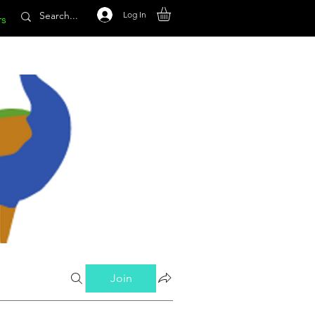
Log In
rs
Join