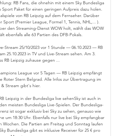
ung: RB Fans, die ohnehin mit einem Sky Bundesliga 
y Sport Paket für einen geringen Aufpreis dazu holen. 
alspiele von RB Leipzig auf dem Fernseher. Darüber 
 Sport (Premier League, Formel 1, Tennis, NHL,... ). 
ber den Streaming-Dienst WOW holt, wählt das WOW 
lt ebenfalls alle 63 Partien des DFB-Pokals. 

ve-Stream 25/10/2023 vor 1 Stunde — 06.10.2023 — RB 
 am 25.10.2023 in TV und Live-Stream sehen. Am 3. 
s RB Leipzig zuhause gegen ...

hampions League vor 5 Tagen — RB Leipzig empfängt 
 Roter Stern Belgrad. Alle Infos zur Übertragung im 
 & Stream gibt's hier.

Leipzig in der Bundesliga live sehenSky ist auch in 
 den meisten Bundesliga Live-Spielen. Der Bundesliga-
nz ist sogar exklusiv bei Sky zu sehen, genauso wie 
e um 18:30 Uhr. Ebenfalls nur live bei Sky empfangbar 
en Wochen. Die Partien am Freitag und Sonntag laufen 
Bundesliga gibt es inklusive Receiver für 25 € pro 