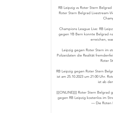
RB Leipzig vs Roter Stern Belgrad
Roter Stern Belgrad Livestream-Vi
Champ
Champions League Live: RB Leipzi
gegen YB Bern konnte Belgrad na
erreichen, was 
Leipzig gegen Roter Stern im st
Polizeidaten die Realität fremdenfei
Roter S
RB Leipzig gegen Roter Stern Belg
ist am 25.10.2023 um 21:00 Uhr. Rot
ist ab de
[[[ONLINE][]] Roter Stern Belgrad 
gegen RB Leipzig kostenlos im Str
— Die Roten B