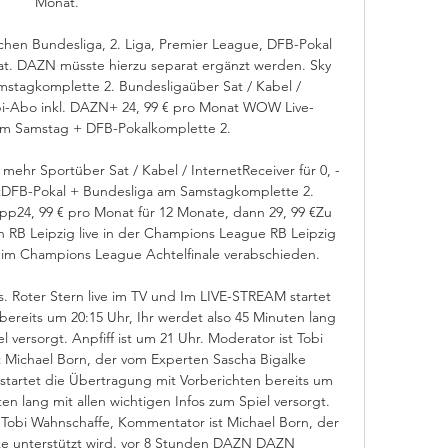
Monat. 

hen Bundesliga, 2. Liga, Premier League, DFB-Pokal 
at. DAZN müsste hierzu separat ergänzt werden. Sky 
stagkomplette 2. Bundesligaüber Sat / Kabel / 
mbi-Abo inkl. DAZN+ 24, 99 € pro Monat WOW Live-
m Samstag + DFB-Pokalkomplette 2. 

 mehr Sportüber Sat / Kabel / InternetReceiver für 0, - 
DFB-Pokal + Bundesliga am Samstagkomplette 2. 
4, 99 € pro Monat für 12 Monate, dann 29, 99 €Zu 
 Leipzig live in der Champions League RB Leipzig 
im Champions League Achtelfinale verabschieden. 

s. Roter Stern live im TV und Im LIVE-STREAM startet 
ereits um 20:15 Uhr, Ihr werdet also 45 Minuten lang 
l versorgt. Anpfiff ist um 21 Uhr. Moderator ist Tobi 
 Michael Born, der vom Experten Sascha Bigalke 
startet die Übertragung mit Vorberichten bereits um 
en lang mit allen wichtigen Infos zum Spiel versorgt. 
t Tobi Wahnschaffe, Kommentator ist Michael Born, der 
e unterstützt wird. vor 8 Stunden DAZN DAZN
