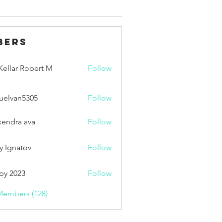
bers
ellar Robert M
Follow
uelvan5305
Follow
an5305
xendra ava
Follow
y Ignatov
Follow
by 2023
Follow
Members (128)