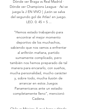
Dónde ver Braga vs Real Madrid · 
Dónde ver Champions League · Así se 
juega la J EN VIVO | ¡León se salva 
del segundo gol de Atlas! en juego. 
LEO. 0. 45 + 5 ...

“Hemos estado trabajando para 
encontrar el mejor momento 
deportivo de los muchachos, 
sabiendo que nos vamos a enfrentar 
al anfitrión mañana, partido 
sumamente complicado, pero 
también nos hemos preparado de tal 
manera para encararlo, con sueños, 
mucha personalidad, mucho carácter 
y, sobre todo, mucha ilusión de 
arrancar en estos Juegos 
Panamericanos ante un estadio 
completamente lleno”, mencionó 
Cadena. 

Chile vs México: A qué hora y dónde 