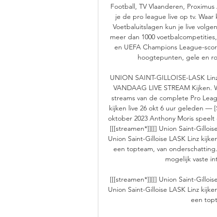
Football, TV Vlaanderen, Proximus A
je de pro league live op tv. Waar 
Voetbaluitslagen kun je live volgen
meer dan 1000 voetbalcompetities,
en UEFA Champions League-scores
hoogtepunten, gele en rod
UNION SAINT-GILLOISE-LASK Lin
VANDAAG LIVE STREAM Kijken. Waar
streams van de complete Pro League
kijken live 26 okt 6 uur geleden — [
oktober 2023 Anthony Moris speelt 
[[[streamen*]][[] Union Saint-Gilloi
Union Saint-Gilloise LASK Linz kijk
een topteam, van onderschatting..
mogelijk vaste in
[[[streamen*]][[] Union Saint-Gilloi
Union Saint-Gilloise LASK Linz kijk
een topt