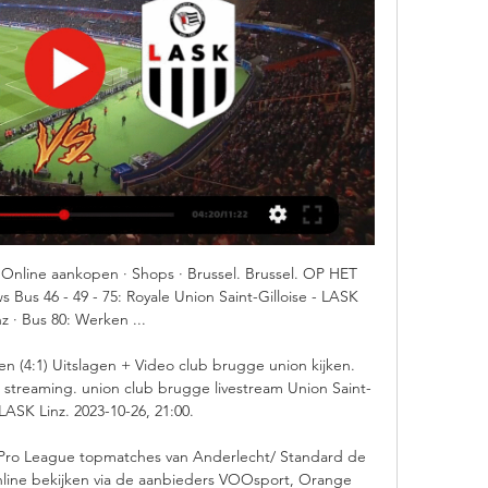
 Online aankopen · Shops · Brussel. Brussel. OP HET 
s 46 - 49 - 75: Royale Union Saint-Gilloise - LASK 
nz · Bus 80: Werken ...

4:1) Uitslagen + Video club brugge union kijken. 
s streaming. union club brugge livestream Union Saint-
 LASK Linz. 2023-10-26, 21:00.

e Pro League topmatches van Anderlecht/ Standard de 
nline bekijken via de aanbieders VOOsport, Orange 