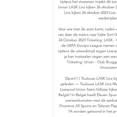
tijdens het streamen maakt dit to
Union LASK Linz kijken 26 oktober 
Linz kijken 26 oktober 2023 Live
wedstrijden
Voor wie met de auto komt, raden 
van daar de metro naar halte Sint-G
24 October 2023 Ticketing: LASK - 
de UEFA Europa League nemen onz
tijdens de uitwedstrijd tegen Liver
je kan inwisselen tegen een wed
Ticketing: Union - Club Bru
Unioniste
(Sport!! ) Toulouse LASK Linz k
geleden — Toulouse LASK Linz Macc
Liverpool Union Saint-Gilloise kij
België? In België heeft Eleven Spor
overeenkomsten met de aanbied
Proximus All Sports en Telenet Pla
1A worden getoond in het pr