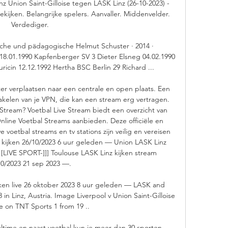
z Union Saint-Gilloise tegen LASK Linz (26-10-2023) - 
kijken. Belangrijke spelers. Aanvaller. Middenvelder. 
Verdediger.

sche und pädagogische Helmut Schuster · 2014 · 
r 18.01.1990 Kapfenberger SV 3 Dieter Elsneg 04.02.1990 
ricin 12.12.1992 Hertha BSC Berlin 29 Richard ...

r verplaatsen naar een centrale en open plaats. Een 
chakelen van je VPN, die kan een stream erg vertragen. 
 Stream? Voetbal Live Stream biedt een overzicht van 
Online Voetbal Streams aanbieden. Deze officiële en 
e voetbal streams en tv stations zijn veilig en vereisen 
 kijken 26/10/2023 6 uur geleden — Union LASK Linz 
 [LIVE SPORT-]]] Toulouse LASK Linz kijken stream 
10/2023 21 sep 2023 —. 

ijken live 26 oktober 2023 8 uur geleden — LASK and 
n Linz, Austria. Image Liverpool v Union Saint-Gilloise 
ive on TNT Sports 1 from 19 ..

ealtime en naast voetbal kun je meer dan 30 sporten 