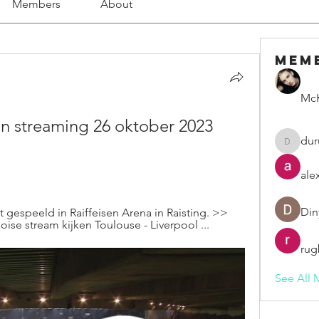
Members
About
Mem
McK
n streaming 26 oktober 2023 
dur
duruelv
ale
Din
 gespeeld in Raiffeisen Arena in Raisting. >> 
loise stream kijken Toulouse - Liverpool ...
rug
See All 