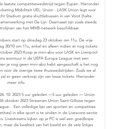
de laatste competitiewedstrijd tegen Eupen. Hieronder 
icketing Mobiliteit UEL: Union - LASK Union legt voor 
ht Stadium gratis shuttlebussen in van Vorst (halte 
samenwerking met De Lijn. Daarnaast zijn zoals steeds 
rolijnen van het MIVB-netwerk beschikbaar. 

ers start op dinsdag 23 oktober om 11u. De vrije 
g 30/10 om 11u, enkel en alleen indien er nog tickets 
 October 2023 Koop je mini-abo voor LASK en Liverpool 
ns avontuur in de UEFA Europa League met een 
ien je nog geen mini-abo hebt aangeschaft is het nog 
 voor de overige twee thuiswedstrijden. Zoals we al 
 er geen verkoop zijn van losse tickets. Hieronder 
meer info. 

 26. 10. 2023 5 uur geleden —5 uur geleden — Union 
e 26 oktober 2023 Streamen Union Saint-Gilloise tegen 
gue... Een volledige lijst van sporten en competities 
ities) in elke sport is te vinden in de Livescore-sectie. 
ico. Livestreams kijken op je PC is wel een goedkope 
, maar de kwaliteit van het beeld en de vele linkjes 