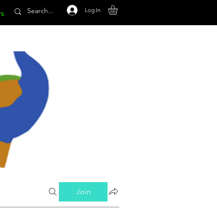
Log In
rs
Join