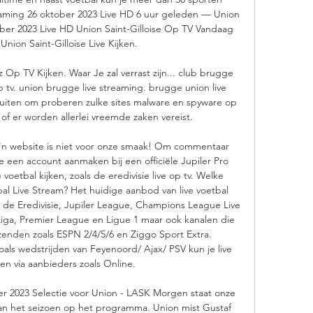
eaming 26 oktober 2023 Live HD 6 uur geleden — Union 
ber 2023 Live HD Union Saint-Gilloise Op TV Vandaag 
Union Saint-Gilloise Live Kijken. 

 TV Kijken. Waar Je zal verrast zijn... club brugge 
p tv. union brugge live streaming. brugge union live 
uiten om proberen zulke sites malware en spyware op 
 of er worden allerlei vreemde zaken vereist. 

o'n website is niet voor onze smaak! Om commentaar 
te een account aanmaken bij een officiële Jupiler Pro 
 voetbal kijken, zoals de eredivisie live op tv. Welke 
bal Live Stream? Het huidige aanbod van live voetbal 
 de Eredivisie, Jupiler League, Champions League Live 
Liga, Premier League en Ligue 1 maar ook kanalen die 
tzenden zoals ESPN 2/4/5/6 en Ziggo Sport Extra. 
oals wedstrijden van Feyenoord/ Ajax/ PSV kun je live 
en via aanbieders zoals Online. 

2023 Selectie voor Union - LASK Morgen staat onze 
n het seizoen op het programma. Union mist Gustaf 