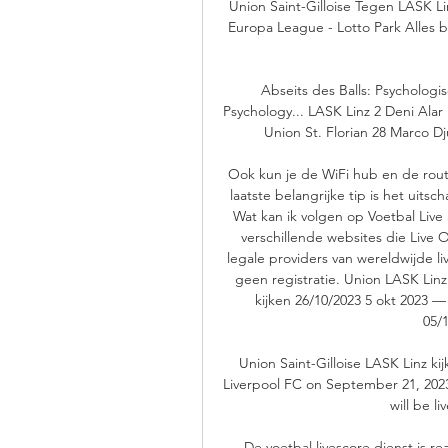
Union Saint-Gilloise Tegen LASK Lin
Europa League - Lotto Park Alles be
Abseits des Balls: Psychologi
‎Psychology... LASK Linz 2 Deni Ala
Union St. Florian 28 Marco Dju
Ook kun je de WiFi hub en de route
laatste belangrijke tip is het uits
Wat kan ik volgen op Voetbal Live
verschillende websites die Live 
legale providers van wereldwijde liv
geen registratie. Union LASK Linz
kijken 26/10/2023 5 okt 2023 —
05/
Union Saint-Gilloise LASK Linz k
Liverpool FC on September 21, 2023 i
will be l
De voetbal livescore dienst is r