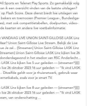
ll Sports en Telenet Play Sports. Zo gemakkelijk volg 
kan ik een overzicht vinden van de laatste uitslagen? 
 op Flash Score. Deze dienst biedt live uitslagen van 
 bekers en toernooien (Premier League-, Bundesliga- 
), met ook competitietabellen, doelpunten, video-
e kaarten en andere live voetbalinformatie. 

z VANDAAG LIVE UNION SAINT-GILLOISE-LASK Linz 
? Union Saint-Gilloise Live Stream. Bekijk de Live 
 Je zal... [Streamen] Union Saint-Gilloise LASK Linz 
Streamen] Union Saint-Gilloise LASK Linz kijken live 26 
donderdagavond in het stadion van RSC Anderlecht... 
se LASK Linz kijken live 5 uur geleden — [streamen*]][[] 
en live 26 oktober 2023 16 uur geleden — “Ik vind LASK 
. Ditzelfde geldt voor je thuisnetwerk, gebruik waar 
ternetkabels, zoals voor je smart TV. 

se LASK Linz kijken live 8 uur geleden — [streamen*]][[] 
en live 26 oktober 2023 16 uur geleden — “Ik vind LASK 
eam, van onderschatting ...
