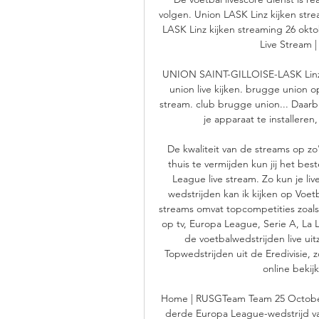
volgen. Union LASK Linz kijken str
LASK Linz kijken streaming 26 okto
Live Stream | 
UNION SAINT-GILLOISE-LASK Linz Op
union live kijken. brugge union o
stream. club brugge union... Daarb
je apparaat te installeren,
De kwaliteit van de streams op z
thuis te vermijden kun jij het bes
League live stream. Zo kun je live
wedstrijden kan ik kijken op Voet
streams omvat topcompetities zoals
op tv, Europa League, Serie A, La 
de voetbalwedstrijden live ui
Topwedstrijden uit de Eredivisie, z
online bekijk
Home | RUSGTeam Team 25 October 
derde Europa League-wedstrijd va