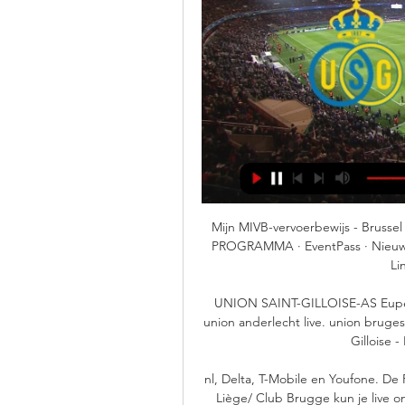
Mijn MIVB-vervoerbewijs - Brussel
PROGRAMMA · EventPass · Nieuws Bu
Li
UNION SAINT-GILLOISE-AS Eupen (
union anderlecht live. union bruge
Gilloise -
nl, Delta, T-Mobile en Youfone. D
Liège/ Club Brugge kun je live o