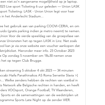
t een niet zo'n aangename mogelijkheid op je laptop. 
2023 Live sport Ticketing 6 uur geleden — Union LASK 
 sport Ticketing: LASK - Union Union legt voor haar 
 in het Anderlecht Stadium... 

we het gebruik aan van parking COOVI-CERIA, en om 
uido (gratis parking indien je metro neemt) te nemen. 
Union Voor de vierde speeldag van de groepsfase van 
e Unionsten het op tegen LASK in Linz. Net zoals 
pool kan je via onze website een voucher aankopen dat 
strijdticket. Hieronder meer info. 23 October 2023 
gge Op zondag 5 november om 18u30 nemen onze 
n het op tegen Club Brugge. 

ijken streaming 5 oktober 4 okt 2023 — 34 minuten 
abi Haifa Panathinaikos AS Roma Servette Slavia >] 
ken... Welke zenders hebben de rechten van voetbal in 
ts Network alle Belgische rechten in handen, en heeft 
ers VOOsport, Orange Football, TV Vlaanderen, 
y Sports en de samenvattingen van de wedstrijden uit 
ogramma Sports Late Night op de zender VIER. 
