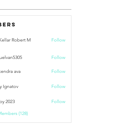
bers
ellar Robert M
Follow
uelvan5305
Follow
an5305
xendra ava
Follow
y Ignatov
Follow
by 2023
Follow
Members (128)