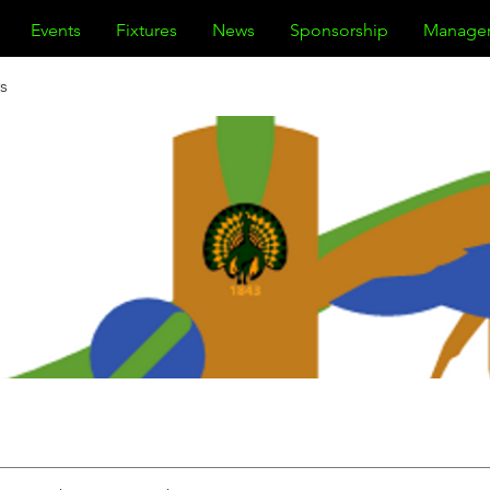
Events
Fixtures
News
Sponsorship
Manage
s