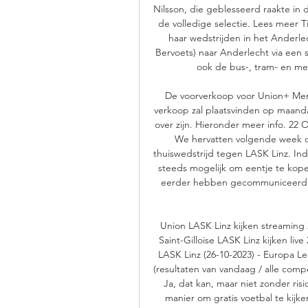
Nilsson, die geblesseerd raakte in 
de volledige selectie. Lees meer T
haar wedstrijden in het Anderlec
Bervoets) naar Anderlecht via een 
ook de bus-, tram- en met
De voorverkoop voor Union+ Memb
verkoop zal plaatsvinden op maanda
over zijn. Hieronder meer info. 22
We hervatten volgende week o
thuiswedstrijd tegen LASK Linz. Ind
steeds mogelijk om eentje te kopen
eerder hebben gecommuniceerd zal
Union LASK Linz kijken streaming
Saint-Gilloise LASK Linz kijken liv
LASK Linz (26-10-2023) - Europa Lea
(resultaten van vandaag / alle compet
Ja, dat kan, maar niet zonder ris
manier om gratis voetbal te kijken